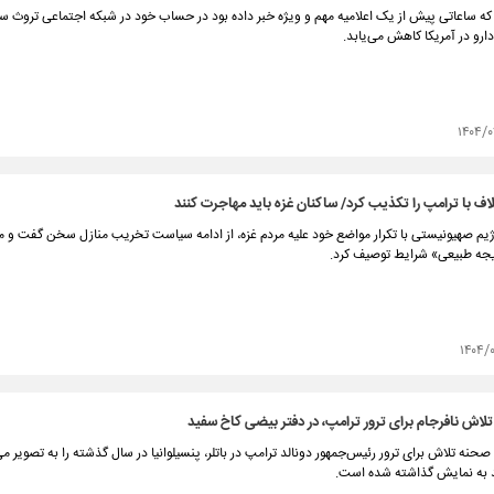
که ساعاتی پیش از یک اعلامیه مهم و ویژه خبر داده بود در حساب خود در شبکه اجتماعی تروث سو
ارو در آمریکا کاهش می‌یابد.
۱۴۰۴/۰
لاف با ترامپ را تکذیب کرد/ ساکنان غزه باید مهاجرت کنند
یم صهیونیستی با تکرار مواضع خود علیه مردم غزه، از ادامه سیاست تخریب منازل سخن گفت و 
تیجه طبیعی» شرایط توصیف کرد.
۱۴۰۴/
ش نافرجام برای ترور ترامپ، در دفتر بیضی کاخ سفید
 اینچی که صحنه تلاش برای ترور رئیس‌جمهور دونالد ترامپ در باتلر، پنسیلوانیا در سال گذشته را به تصویر 
د به نمایش گذاشته شده است.