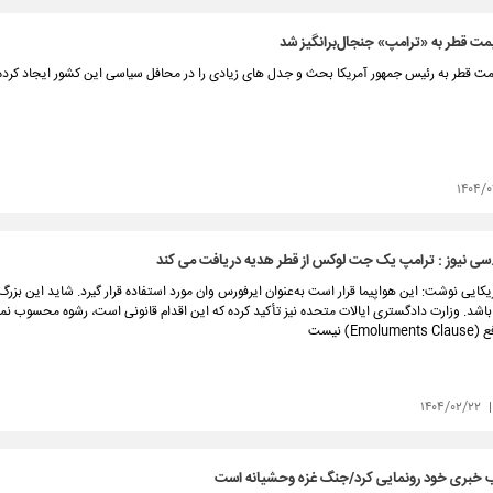
مت قطر به «ترامپ» جنجال‌برانگیز شد
مت قطر به رئیس جمهور آمریکا بحث و جدل های زیادی را در محافل سیاسی این کشور ایجاد کرد
۱۴۰۴/
.سی نیوز : ترامپ یک جت لوکس از قطر هدیه‌ دریافت می کند
یکایی نوشت: این هواپیما قرار است به‌عنوان ایرفورس وان مورد استفاده قرار گیرد. شاید این بزرگ
باشد. وزارت دادگستری ایالات متحده نیز تأکید کرده که این اقدام قانونی است، رشوه محسوب نم
Em) نیست
۱۴۰۴/۰۲/۲۲
ب خبری خود رونمایی کرد/جنگ غزه وحشیانه است