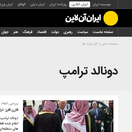
موسسه ایران
ایران آنلاین
روزنامه ایران
ایران دیلی
الوفاق
ایران ورز
صفحه نخست
سیاست
رهبری
دولت
اقتصاد
فرهنگ
هنر
جهان
صفحه اصلی
کلیدواژه ها
دونالد ترامپ
بررسی ابعاد 
فارن افرز: تر
دونالد ترامپ
اعلام شده قطر
های منطقه‌ای 