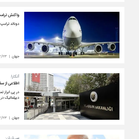
واکنش ترامپ
دونالد ترامپ
جهان
۲/۲۳
آنکارا:
اطلاعی از سف
در پی ابراز ت
دیپلماتیک در آ
جهان
۲/۲۳
سی‌ان‌ان: