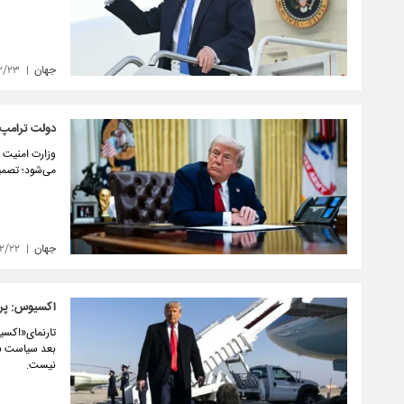
جهان
۲/۲۳
دولت ترامپ و
وزارت امنیت د
می‌شود؛ تصمی
جهان
۲/۲۲
اکسیوس: پرون
تارنمای«اکسی
بعد سیاست بی
نیست.