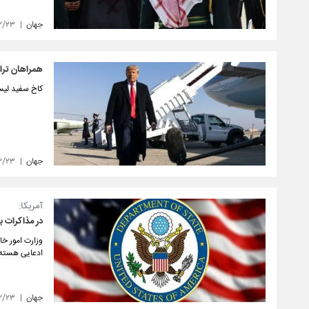
جهان
۲/۲۳
همراهان ترا
کاخ سفید لیست
جهان
۲/۲۳
آمریکا:
در مذاکرات ب
وزارت امور خا
ادعایی هسته‌
جهان
۲/۲۳