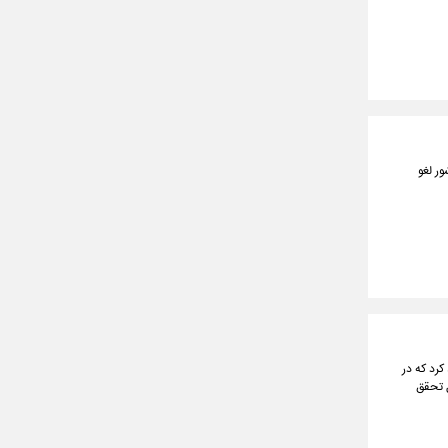
ور لغو
رد که در
ل تحقق