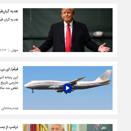
هدیه گران‌قی
هدیه گران قی
جهان
۰۲/۲۲
فیلم/ ای.بی
این رسانه آمر
خارجی تاریخ 
نقض بند منافع (oluments Clause
چندرسانه‌ای
ترامپ از بم