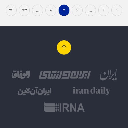
۷۴
۷۳
...
۸
۷
۶
...
۲
۱