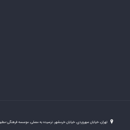
تهران، خیابان سهروردی، خیابان خرمشهر، نرسیده به مصلی، موسسه فرهنگی-مطبوع