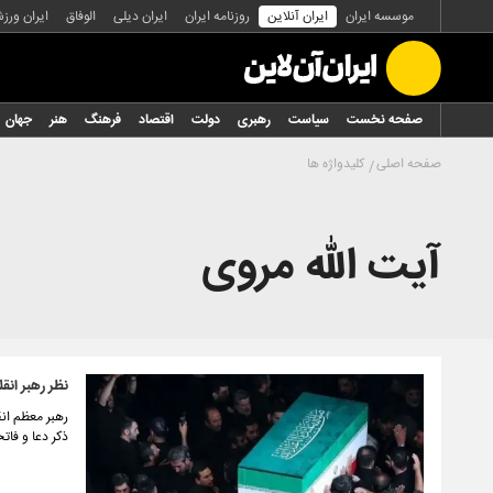
موسسه ایران
ایران آنلاین
روزنامه ایران
ایران دیلی
الوفاق
ایران ورز
صفحه نخست
سیاست
رهبری
دولت
اقتصاد
فرهنگ
هنر
جهان
صفحه اصلی
کلیدواژه ها
آیت الله مروی
نظر رهبر انق
رهبر معظم انق
ذکر دعا و فات