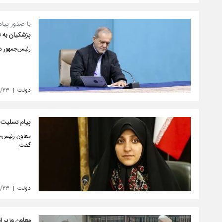
با صدور پیام
پزشکیان به
رئیس‌جمهور 
دولت
۸/۲۳
پیام تسلیت م
معاون رئیس‌ج
گفت.
دولت
۸/۲۳
معاون وزیر ام