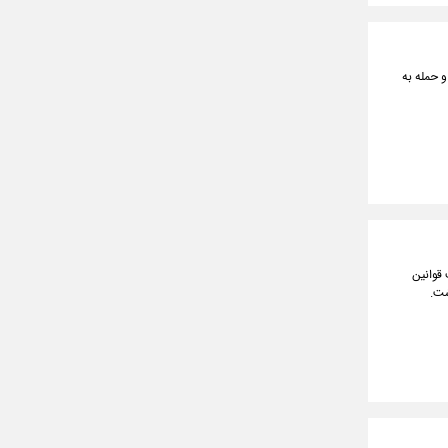
و حمله به
قوانین
شت.