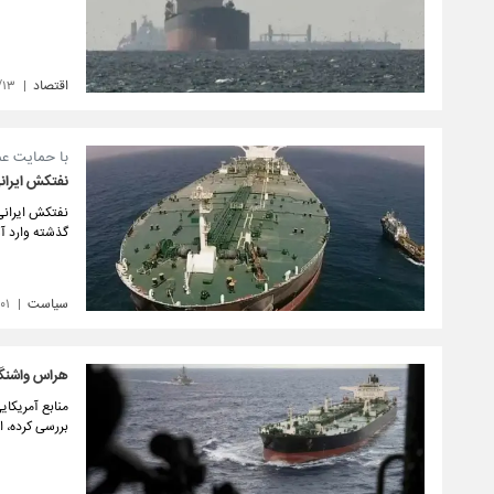
اقتصاد
/۱۳
با حمایت عم
نفتکش ایران
نفتکش ایرانی
گذشته وارد آ
سیاست
۰۱
هراس واشنگت
منابع آمریکای
بررسی کرده، ا