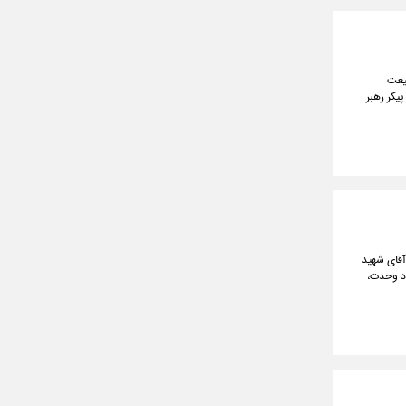
یعت
م بدرقه پیکر رهبر
آقای شهید
اد وحدت،