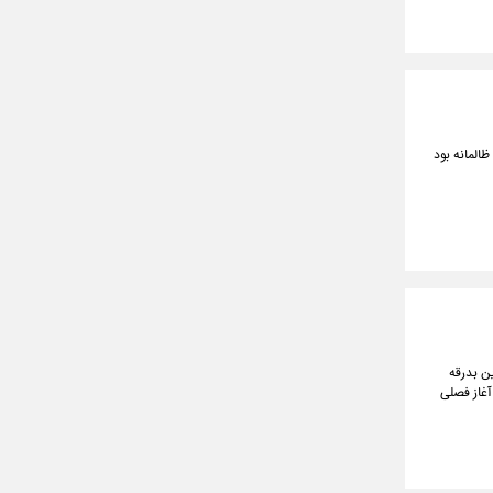
ه جنگی ناجوانمردانه و ظالمانه بود
ین بدرقه
آغاز فصلی