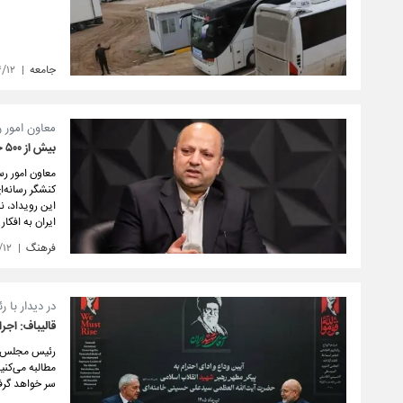
جامعه
۴/۱۲
معاون امور رس
بیش از ۵۰۰ خبرنگار و عکاس خارجی برای مراسم تشییع به ایران می‌آیند
کنشگر رسانه‌
این رویداد، 
ایران به افکا
فرهنگ
/۱۲
در دیدار با
قالیباف: اجر
رئیس مجلس شو
مطالبه می‌کنی
سر خواهد گر