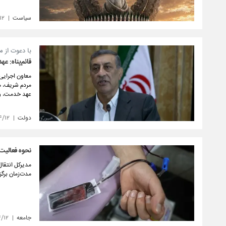
سیاست
۱۲
با دعوت از م
قائم‌پناه: عه
معاون اجرایی 
مردم شریف، مو
عهد خدمت، وحد
دولت
۴/۱۲
نحوه فعالیت 
مدیرکل انتقال
مدت‌زمان برگز
جامعه
۴/۱۲