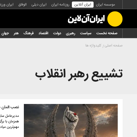
موسسه ایران
ایران آنلاین
روزنامه ایران
ایران دیلی
الوفاق
ایران ورز
صفحه نخست
سیاست
رهبری
دولت
اقتصاد
فرهنگ
هنر
جهان
صفحه اصلی
کلیدواژه ها
تشییع رهبر انقلاب
نصب المان «
مدیرعامل سازم
همزمان با برگ
مهم‌ترین میا