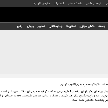
شی
آژانس عکس
دانشکده خبر
انتشارات
سازمان آگهی‌ها
جامعه
فضای مجازی
استان‌ها
چندرسانه‌ای
تصاویر
ورزش
آرشیو
مشت گره‌کرده» در میدان انقلاب تهران
ان زیباسازی شهر تهران از نصب المان حجمی «مشت گره‌کرده» در میدان انقلاب خبر داد و گفت: ا
زاری مراسم وداع و تشییع پیکر رهبر شهید، با هدف بازنمایی مفاهیم مقاومت، وحدت اجتماعی و ام
دین پایتخت جانمایی شده است.