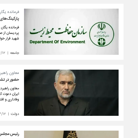
فرمانده یگا
پارکینگ‌های 
فرمانده یگان
شهید قرار خو
جامعه
۴/۱۲
معاون راهبر
حضور در تشیی
معاون راهبردی
ایران دعوت ک
وفاداری و اقت
دولت
۴/۱۲
رئیس مجلس ا