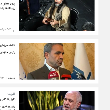
پرواز همای در
رویدادها واک
۴۰۵/۰۱/۲۳
ادامه آموزش
رئیس سازمان 
جامعه
۱/۲۳
ظریف:
دلیل ناکامی 
وزیر پیشین ام