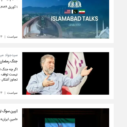
۱ آوریل ۲۰۲۶، هیأت‌هایی از آمریکا و ایران با میانجیگری پاکستان در اسلام‌آباد برای مذاکره مستقیم گرد هم آمدند.
سیاست
۲۴
سیدجواد میر
جنگ رمضان خ
اگر چه جنگ ت
نیست توقف مو
تجاوز آشکار، 
سیاست
۲۴
آیین سوگ ارب
«امینِ ایران»