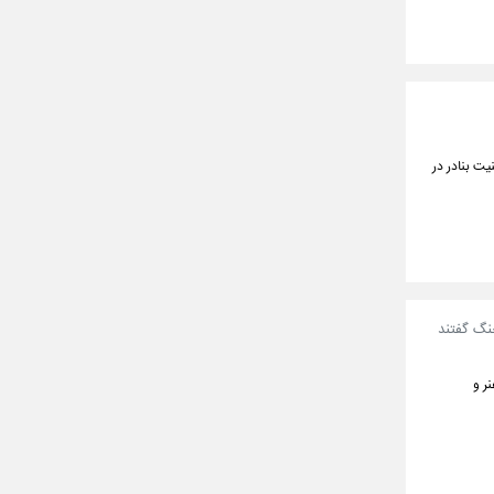
یت بنادر در
جنگ گفتند
گ و هنر و