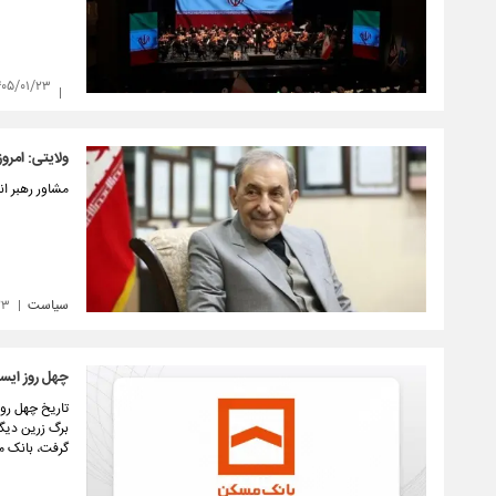
۴۰۵/۰۱/۲۳
ولایتی:‏ امر
مشاور رهبر انق
سیاست
۲۳
چهل روز ای
تاریخ چهل روز
برگ زرین دیگر
گرفت، بانک مس