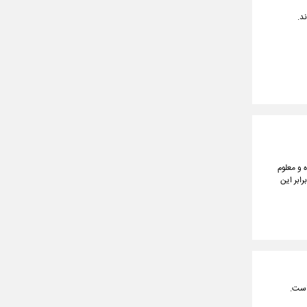
 و معلوم
ابر این
است.