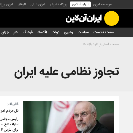
موسسه ایران
ایران آنلاین
روزنامه ایران
ایران دیلی
الوفاق
ایران ورز
صفحه نخست
سیاست
رهبری
دولت
اقتصاد
فرهنگ
هنر
جهان
صفحه اصلی
کلیدواژه ها
تجاوز نظامی علیه ایران
قالیباف:
دل مردم آمر
رئیس مجلس در
اطراف کاخ سفی
برای بنزین ۴ تا ۵ دلاری تنگ خواهد شد.