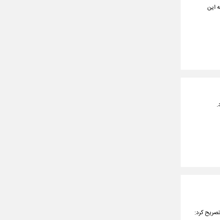
ه این
.
تصریح کرد: