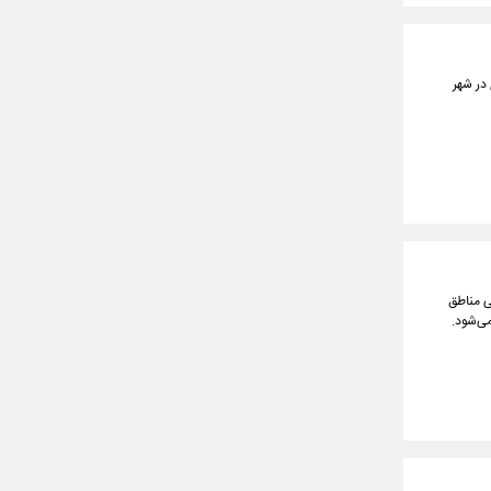
در شهر
 تیر ماه از ساعت ۸ صبح تا ۱۱ ظهر در برخی مناطق
ی‌شود.