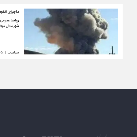
ماجرای انفجا
روابط عمومی ف
شهرستان دزفول
سیاست
۰۵