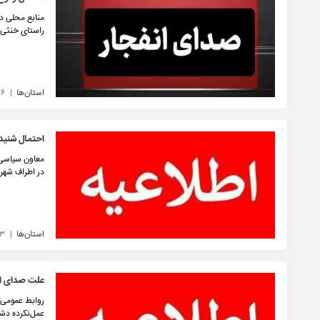
منابع محلی دم
راستای خنثی‌س
استان‌ها
۲۶
احتمال شنیده
معاون سیاسی، 
در اطراف شهر
استان‌ها
۱۳
علت صدای انف
روابط عمومی ا
عمل‌نکرده دش