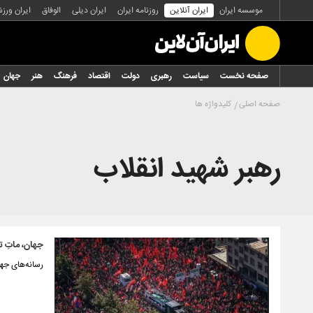
موسسه ایران
ایران آنلاین
روزنامه ایران
ایران دیلی
الوفاق
ایران ورز
صفحه نخست
سیاست
رهبری
دولت
اقتصاد
فرهنگ
هنر
جهان
صفحه اصلی
کلیدواژه ها
رهبر شهید انقلاب
جهان، ماتِ ت
رسانه‌های جها