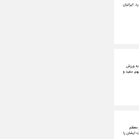
. ایرانیان
 به ورزش
م، مفید و
ر معظم
 ایشان را