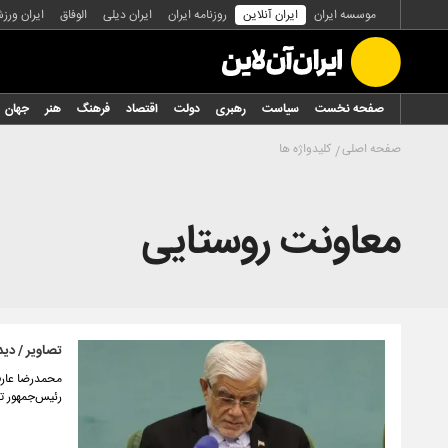
موسسه ایران
ایران آنلاین
روزنامه ایران
ایران دیلی
الوفاق
ایران ورز
صفحه نخست
سیاست
رهبری
دولت
اقتصاد
فرهنگ
هنر
جهان
صفحه اصلی
کلیدواژه ها
معاونت روستایی
تصاویر / دید
محمدرضا عارف،
رئیس‌جمهور ت