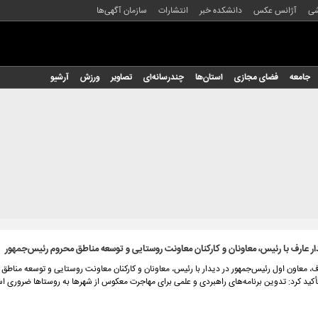
شی
آژانس عکس
دانشکده خبر
انتشارات
سازمان آگهی‌ها
جامعه
فضای مجازی
استان‌ها
چندرسانه‌ای
تصاویر
ورزش
آرشیو
ار عارف با رئیس، معاونان و کارکنان معاونت روستایی و توسعه مناطق محروم رئیس‌جمهور
 معاون اول رئیس‌جمهور در دیدار با رئیس، معاونان و کارکنان معاونت روستایی و توسعه مناطق
أکید کرد: تدوین برنامه‌های راهبردی و علمی برای مهاجرت معکوس از شهرها به روستاها ضروری ا