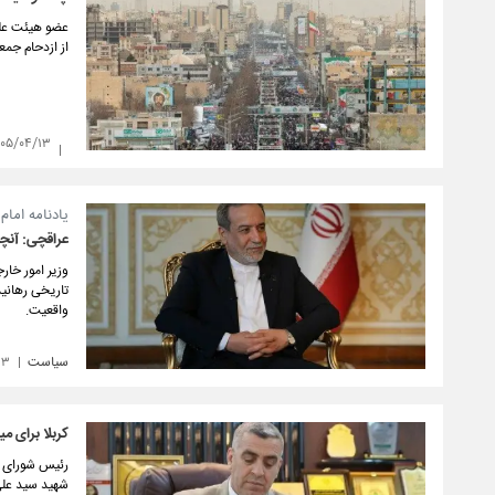
عضو هیئت علم
از ازدحام جمع
۴۰۵/۰۴/۱۳
یادنامه اما
عراقچی: آنچه
وزیر امور خا
تاریخی رهانید
واقعیت.
سیاست
۱۳
کربلا برای م
رئیس شورای اس
شهید سید علی 