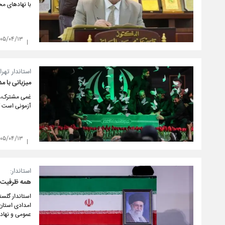
با نهادهای م
۴۰۵/۰۴/۱۳
​استاندار تهر
میزبانی با 
غمی مشترک، ای
آزمونی است که
۴۰۵/۰۴/۱۳
استاندار:
همه ظرفیت‌ه
استاندار گلست
امدادی استان 
عمومی و نهاده