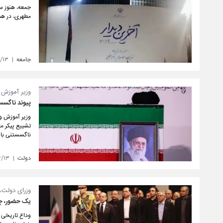
جمعه، هنوز سا
مطهری، در هم
جامعه
۴/۱۳
وزیر آموزش‌
پیوند ناگسست
وزیر آموزش‌ و
تشییع پیکر مط
ناگسستنی با 
دولت
۴/۱۳
وزرای دولت،
یک حضور، چن