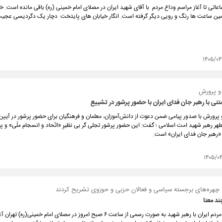
عاتی تا آغاز مراسم وداع مردم با آقای شهید ایران در مصلای امام خمینی (ره) باقی مانده است. خ
ین ساعت ها رنگ و رویی دیگر گرفته است. انگار خیابان های پایتخت دچار یک دگردیسی عجیب 
۱۴۰۵/۰
 و پرورش
نی با رهبر جان فدای ایران با حضور پرشور در تشییع
 پرورش با صدور پیامی ضمن دعوت از دانش‌آموزان، معلمان و فرهنگیان برای حضور پرشور در آیین
هر رهبر شهید امت اسلامی ؛ گفت: این حضور پرشور تجلی گر بی نظیرِ «اتّحاد و انسجام ملّی» و پی
«رهبر جان فدای ایران» است.
۱۴۰۵/۰
 چهره‌های برجسته سیاسی و فعالان حزبی و حوزوی تشریح کردند
د معنا
وداع تاریخی مردم ایران با رهبر شهید به صورت رسمی از ساعت ۶ صبح امروز در مصلای امام خمی