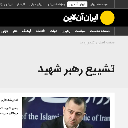
موسسه ایران
ایران آنلاین
روزنامه ایران
ایران دیلی
الوفاق
ایران ورز
صفحه نخست
سیاست
رهبری
دولت
اقتصاد
فرهنگ
هنر
جهان
صفحه اصلی
کلیدواژه ها
تشییع رهبر شهید
اندیشه‌های ب
رهبر شهید انق
جوانان سپرده 