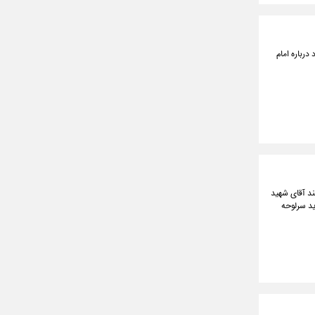
رباره امام
د آقای شهید
ید سرلوحه