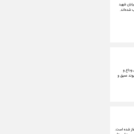
یابان شهید
شده‌اند.
 وداع و
وند عمیق و
نی(ره) تهران آغاز شده است.