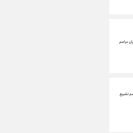
ران مراسم
سم تشییع