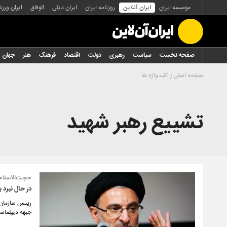
موسسه ایران
ایران آنلاین
روزنامه ایران
ایران دیلی
الوفاق
ایران ورز
صفحه نخست
سیاست
رهبری
دولت
اقتصاد
فرهنگ
هنر
جهان
صفحه اصلی
کلیدواژه ها
تشییع رهبر شهید
حجت‌الاسلام
در حال نبرد 
رییس سازمان ا
جبهه دیپلماس