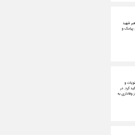
هبر شهید
 پیامک و
نویات و
د کرد. در
 وفاداری به