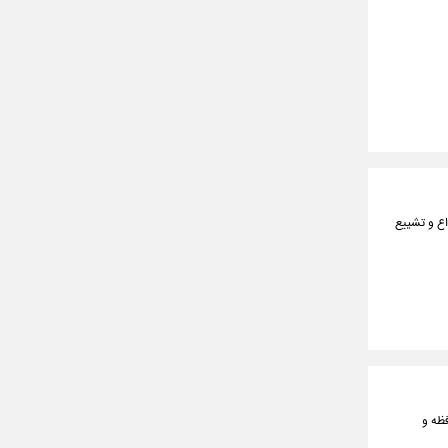
اع و تشییع
فظه و