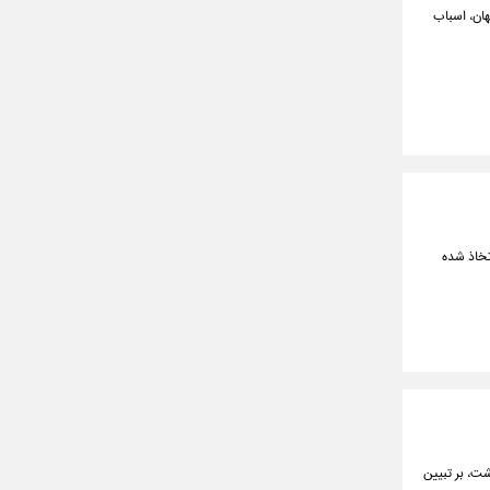
هان، اسباب
به دلیل تدابیر اتخاذ شده
شت، بر تبیین