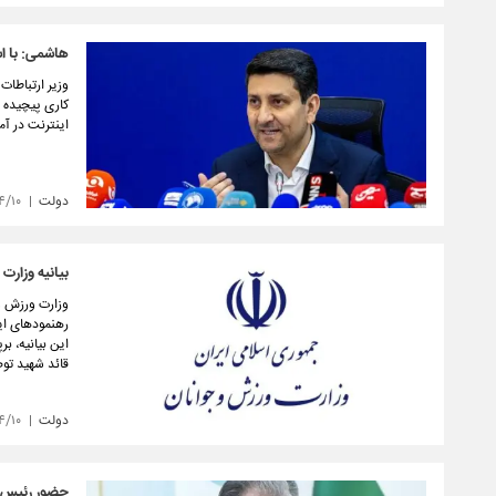
هاشمی: با اس
وزیر ارتباطات
کاری پیچیده و
اینترنت در آما
دولت
۴/۱۰
بیانیه وزارت
وزارت ورزش و 
رهنمودهای ایش
این بیانیه، ب
قائد شهید ت
دولت
۴/۱۰
حضور رئیس ج