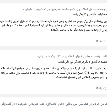
لیدوست، محقق اسلامی و عضو جامعه مدرسین در گفت‌وگو با «ایران»:
مسئولیت‌شناسی تاریخی است
ین روزها در حال برگزاری مراسم تشییع رهبر شهید خود است؛ رهبری که در طول دوران زعامت خود
ور از بحران‌ها و چالش‌های متعدد داخلی و خارجی، تلاش کرد انسجام کشور را حفظ کند و با تقوی
یری از وحدت ملی و یکپارچگی را به نمایش بگذارد.
۱۴۰۵/۰۴/
 نایب رئیس مجلس شورای اسلامی در گفت‌وگو با «ایران»:
شهید تأکیدی دیگر بر همگرایی ملی است
بر شهید انقلاب، فراتر از یک آیین سوگواری حالا با حضور میلیون‌ها ایرانی سیاه‌پوش که آمده‌اند تا
 چهار ماه پس از آن صبح تیره وداع کنند، به نمایشی از وحدت ملی و فرصتی برای تجلی سرمایه 
 نظام جمهوری اسلامی ایران تبدیل شده است.
۱۴۰۵/۰۴/
انان حاضر در همایش بین‌المللی «امام خامنه‌ای؛ رهبر جاویدان مقاومت» در گفت‌وگو با