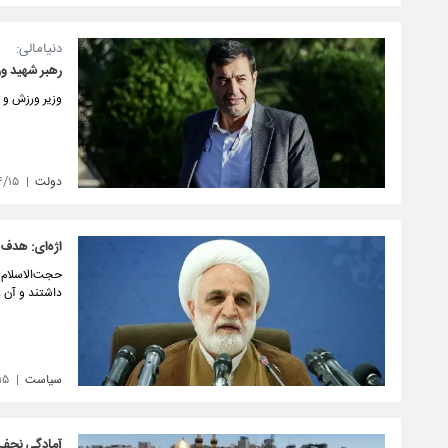
دنیامالی:
رهبر شهید ور
وزیر ورزش و ج
دولت
۴/۱۵
اژه‌ای: هدف 
حجت‌الاسلام و
داشتند و آن ر
سیاست
۱۵
آمادگی نجف ا