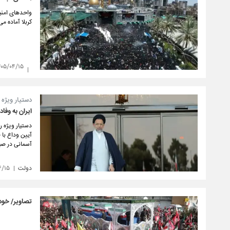
واحدهای امنی
کربلا آماده م
۴۰۵/۰۴/۱۵
دستیار ویژه 
ایران به وفا
دستیار ویژه ر
آیین وداع با 
آسمانی در صیا
دولت
۴/۱۵
تصاویر/ خود