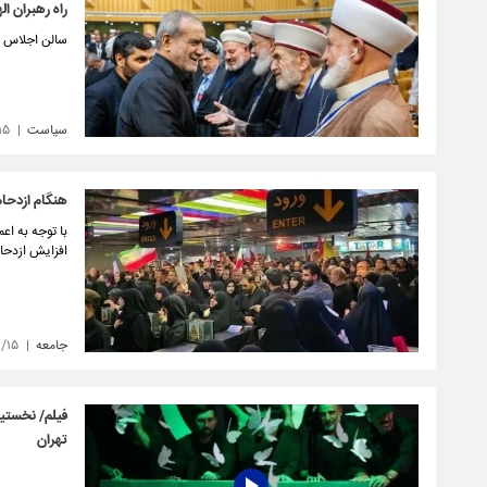
راه رهبران ا
سالن اجلاس سر
سیاست
۱۵
هنگام ازدحا
با توجه به اع
افزایش ازدحام
جامعه
۴/۱۵
فیلم/ نخستین
تهران