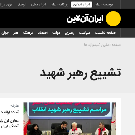
موسسه ایران
ایران آنلاین
روزنامه ایران
ایران دیلی
الوفاق
ایران ورز
صفحه نخست
سیاست
رهبری
دولت
اقتصاد
فرهنگ
هنر
جهان
صفحه اصلی
کلیدواژه ها
تشییع رهبر شهید
عارف:
آماده ارائه 
معاون اول رئی
آمادگی ایران 