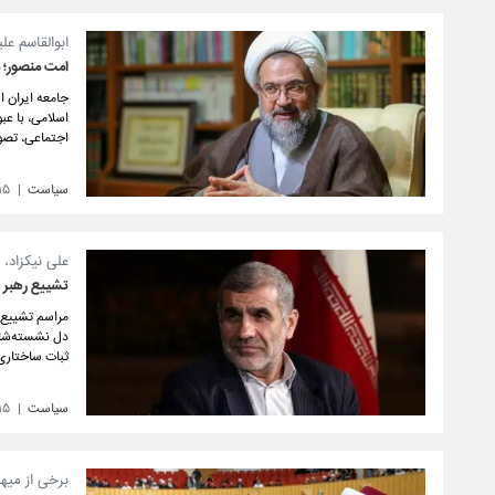
ابوالقاسم ع
امت منصور؛ 
جامعه ایران ا
اسلامی، با عب
اجتماعی، تصو
سیاست
۱۵
علی نیکزاد،
تشییع رهبر 
مراسم تشییع ره
دل نشسته‌شان
ثبات ساختاری
سیاست
۱۵
برخی از میهم