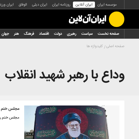
موسسه ایران
ایران آنلاین
روزنامه ایران
ایران دیلی
الوفاق
ایران ورز
صفحه نخست
سیاست
رهبری
دولت
اقتصاد
فرهنگ
هنر
جهان
صفحه اصلی
کلیدواژه ها
وداع با رهبر شهید انقلاب
مجلس ختم رهب
مجلس ختم رهب