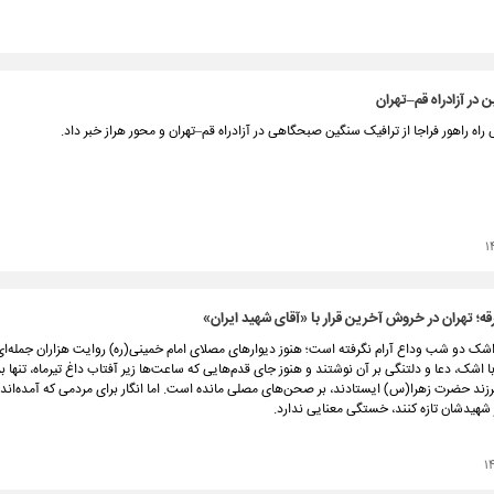
 در آزادراه قم–تهران
اه راهور فراجا از ترافیک سنگین صبحگاهی در آزادراه قم–تهران و محور هراز خبر داد.
۱
درقه؛ تهران در خروش آخرین قرار با «آقای شهید ایران»
 اشک دو شب وداع آرام نگرفته است؛ هنوز دیوارهای مصلای امام خمینی(ره) روایت هزاران جمله‌ای 
با اشک، دعا و دلتنگی بر آن نوشتند و هنوز جای قدم‌هایی که ساعت‌ها زیر آفتاب داغ تیرماه، تنها 
رزند حضرت زهرا(س) ایستادند، بر صحن‌های مصلی مانده است. اما انگار برای مردمی که آمده‌اند 
ر شهیدشان تازه کنند، خستگی معنایی ندارد.
۱