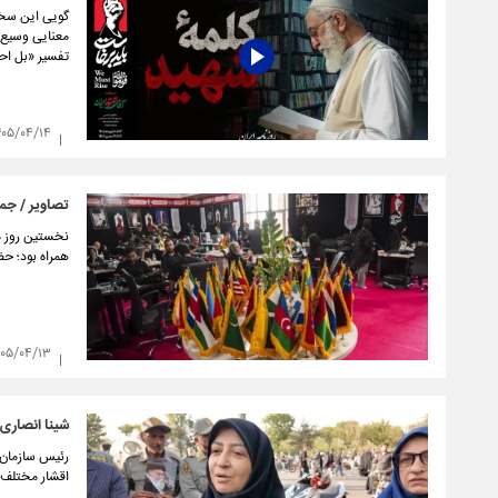
گویی این سخنا
معنایی وسیع‌ت
تفسیر «بل احی
۴۰۵/۰۴/۱۴
تصاویر / جمی
نخستین روز مر
همراه بود؛ حض
۴۰۵/۰۴/۱۳
شینا انصاری 
رئیس سازمان 
اقشار مختلف م