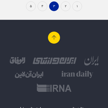
۵
۴
۳
۲
۱