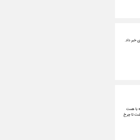
 خبر داد.
ر «آق‌قلا» با همت
شت تا چرخ