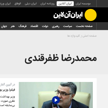
موسسه ایران
ایران آنلاین
روزنامه ایران
ایران دیلی
الوفاق
ایران ورز
صفحه نخست
سیاست
رهبری
دولت
اقتصاد
فرهنگ
هنر
جهان
صفحه اصلی
کلیدواژه ها
محمدرضا ظفرقندی
در آیین آغاز رس
فیلم/ وزیر ب
وزیر بهداشت: 
نظری صورت می
بی‌سابقه است