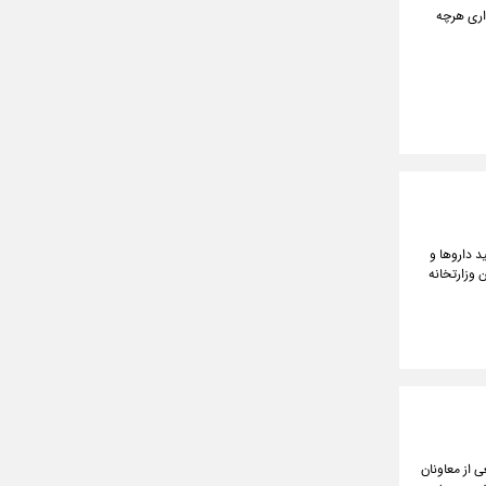
داری هرچه
د داروها و
رای ورود داروهای مشابه را ۲ اقدام مهم این وزارتخانه
از معاونان