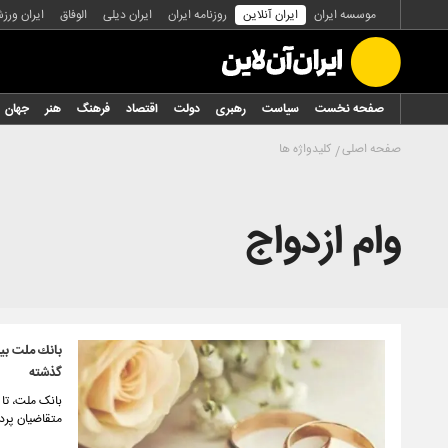
موسسه ایران
ایران آنلاین
روزنامه ایران
ایران دیلی
الوفاق
ایران ورز
صفحه نخست
سیاست
رهبری
دولت
اقتصاد
فرهنگ
هنر
جهان
صفحه اصلی
کلیدواژه ها
وام ازدواج
گذشته
متقاضیان پرداخت 