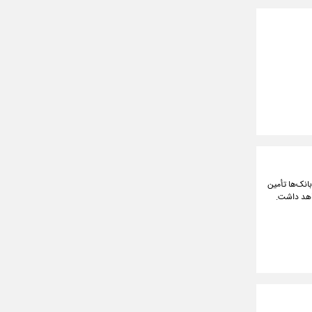
انک‌ها تأمین
واهد داشت.