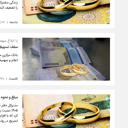
زندگی مشترک ر
را تضعیف کند
جامعه
۳/۰۲
با ابلاغ سهم
سقف تسهیلات ازدو
اعلام و سهمیه 
اقتصاد
/۳۰
مبلغ و نحوه پرداخت 
مدیرکل دفتر ب
تسریع در رون