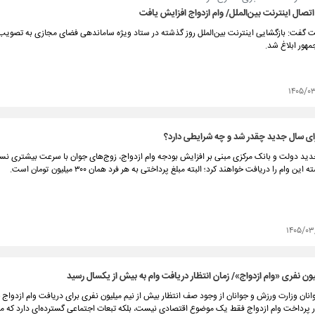
اتصال اینترنت بین‌الملل/ وام ازدواج افزایش یافت
گفت: بازگشایی اینترنت بین‌الملل روز گذشته در ستاد ویژه ساماندهی فضای مجازی به تصویب
هور ابلاغ شد.
۱۴۰۵/۰
رای سال جدید چقدر شد و چه شرایطی دارد؟
دید دولت و بانک مرکزی مبنی بر افزایش بودجه وام ازدواج، زوج‌های جوان با سرعت بیشتری نس
ن وام را دریافت خواهند کرد؛ البته مبلغ پرداختی به هر فرد همان ۳۰۰ میلیون تومان است.
۱۴۰۵/۰۳
ن نفری «وام ازدواج»/ زمان انتظار دریافت وام به بیش از یکسال رسید
انان وزارت ورزش و جوانان از وجود صف انتظار بیش از نیم میلیون نفری برای دریافت وام ازدواج خ
ر پرداخت وام ازدواج فقط یک موضوع اقتصادی نیست، بلکه تبعات اجتماعی گسترده‌ای دارد که می‌