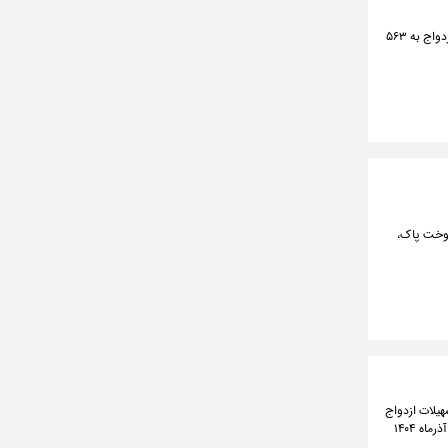
طبق اعلام بانک مرکزی، شبکه بانکی از ابتدای سال جاری تا امروز ۱۸۹ هزارمیلیارد تومان تسهیلات قرض الحسنه ازدواج به ۵۶۳
ی با سوخت پاک،
فتن ۴۰۰ همت برای سقف کلی تسهیلات ازدواج
و فرزند، نهایتاً رقم ۲۷۰ همت مورد تصویب نهایی قرار گرفت که خود باعث ایجاد صف بیش از یک میلیونی تا ۳۰ آذرماه ۱۴۰۴