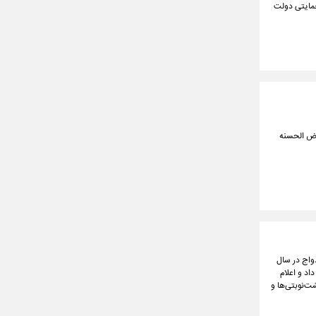
حمایتی دولت
 سال جاری را ۴۳۵ همت تسهیلات قرض الحسنه
دواج در سال
یح داد و اعلام
جاری، دولت به‌دنبال کاهش صف ۵۵۰ هزار نفری پشت‌نوبتی‌ها و