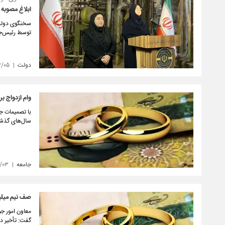
ابلاغ مصوبه 
سخنگوی دولت 
توسط رئیس‌جم
دولت
۳/۰۵
وام ازدواج ب
با تصمیمات ج
سال‌های گذشته ای
جامعه
/۰۳
صف نیم میلیو
معاون امور جو
گفت: تأخیر د