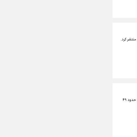
بانک ملت، از ابتدای سال جاری تا پایان خردادماه، بیش از ۱۱۵ هزار میلیارد ریال تسهیلات ازدواج و فرزندآوری به حدود ۴۹