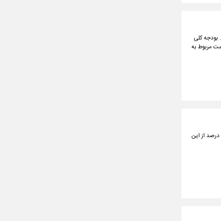
 بودجه کلی
ازدواج و فرزندآوری بر اساس قانون بودجه در سال جاری به ۴۳۵ همت رسیده که ۳۵۰ همت مربوط به
بانک مرکزی اعلام کرد: بیش از ۸۶ درصد متقاضیان وام ازدواج موفق به دریافت این تسهیلات شده‌اند و صرفاً ۱۴ درصد از این