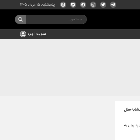
پنجشنبه، ۱۵ مرداد ۱۴۰۵
عضویت | ورود
 درصدی نسبت به مدت مشابه سال
اری نزدیک به ۸۷ هزار فقره تسهیلات ازدواج و فرزندآوری به ارزش ۲۱۱،۹۵۲ میلیارد ریال به