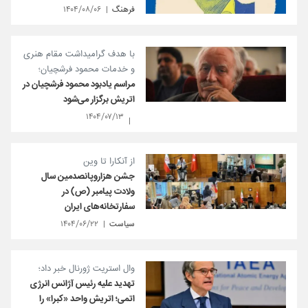
فرهنگ
۱۴۰۴/۰۸/۰۶
با هدف گرامیداشت مقام هنری
و خدمات محمود فرشچیان؛
مراسم یادبود محمود فرشچیان در
اتریش برگزار می‌شود
۱۴۰۴/۰۷/۱۳
از آنکارا تا وین
جشن هزاروپانصدمین سال
ولادت پیامبر (ص) در
سفارتخانه‌های ایران
سیاست
۱۴۰۴/۰۶/۲۲
وال استریت ژورنال خبر داد؛
تهدید علیه رئیس آژانس انرژی
اتمی؛ اتریش واحد «کبرا» را