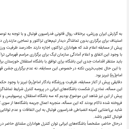
به گزارش ایران ورزشی، برخلاف روال قانونی فدراسیون فوتبال و با توجه به توص
استیناف برای برگزاری بدون تماشاگر دیدار تیم‌های تراکتور و نساجی مازندران د
پیش از مسابقه اعلام شد که هواداران تراکتور، اجازه دارند ۵۰درصد ظرفیت ورزشگاه یادگار امام(ره) تبریز را پر کنند.
با وجود این اتفاق و اعلام آمادگی سازمان لیگ برای برگزاری مراسم قهرمانی ترا
باید منتظر اقدامات جدی این باشگاه برای توافق با باشگاه استقلال خوزستان بر
با این حال عجیب‌ترین نکته در خصوص این مسابقه، نه عدم برگزاری جشن قهرما
امام(ره) تبریز بود.
این مسأله، نمادی از شکست باشگاه‌های ایرانی در پروسه کنترل شرایط تماشاگر
پیش از این نیز شاهد این موضوع بودیم که سه باشگاه استقلال، پرسپولیس و ت
فروخته شده ناکام بودند که این مسأله، منجربه اعمال جریمه باشگاه‌ها از سوی ک
شاید بی‌اعتنایی کمیته انضباطی فدراسیون فوتبال به این اتفاقات و عدم توانایی
فوتبال کشور باشد.
درحال حاضر، مشخصاً باشگاه‌های ایرانی توان کنترل هواداران مشتاق حاضر در و