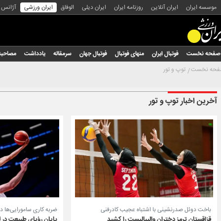
موسسه ایران
ایران آنلاین
روزنامه ایران
ایران دیلی
الوفاق
ایران ورزشی
آژانس
صفحه نخست
فوتبال ایران
منهای فوتبال
فوتبال جهان
سرمقاله
یادداشت
مصاحبه
حه نخست
توپ و تور
آخرین اخبار توپ و تور
ضربه کاری سامورایی‌ها در
باخت دوئل صدرنشینی با اشتباه عجیب کادرفنی
پایان رؤیای طبیعت در ل
قزاقستان ترمز دختران والیبالیست را کشید