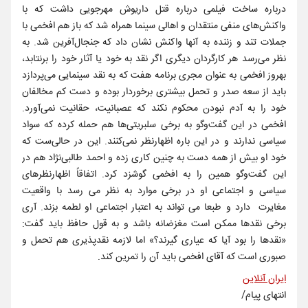
درباره ساخت فیلمی درباره قتل داریوش مهرجویی داشت که با
واکنش‌های منفی منتقدان و اهالی سینما همراه شد که باز هم افخمی با
جملات تند و زننده به آنها واکنش نشان داد که جنجال‌آفرین شد. به
نظر می‌رسد هر کارگردان دیگری اگر نقد به خود یا آثار خود را برنتابد،
بهروز افخمی به عنوان مجری برنامه هفت که به نقد سینمایی می‌پردازد
باید از سعه صدر و تحمل بیشتری برخوردار بوده و دست کم مخالفان
خود را به آدم نبودن محکوم نکند که عصبانیت، حقانیت نمی‌آورد.
افخمی در این گفت‌و‌گو به برخی سلبریتی‌ها هم حمله کرده که سواد
سیاسی ندارند و در این باره اظهارنظر نمی‌کنند. این در حالی‌ست که
خود او بیش از همه دست به چنین کاری زده و احمد طالبی‌نژاد هم در
این گفت‌و‌گو همین را به افخمی گوشزد کرد. اتفاقاً اظهارنظرهای
سیاسی و اجتماعی او در برخی موارد به نظر می رسد با واقعیت
مغایرت دارد و طبعا می تواند به اعتبار اجتماعی او لطمه بزند. آری
برخی نقدها ممکن است مغزضانه باشد و به قول حافظ باید گفت:
«نقد‌ها را بود آیا که عیاری گیرند؟» اما لازمه نقدپذیری هم تحمل و
صبوری است که آقای افخمی باید آن را تمرین کند.
ایران آنلاین
انتهای پیام/