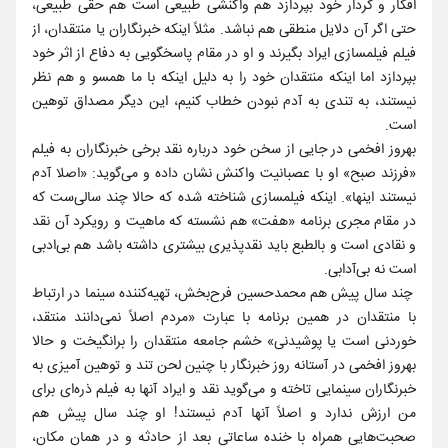
افکار و کردار خود بپردازد هم واکنشی طبیعی است هم حقی طبیعی،
حتی اگر آن دلایل منطقی هم نباشد. مثلاً اینکه خبرنگاران یا منتقدان، از
فیلم فیلمسازی ایراد بگیرند و او در مقام پاسخگویی به دفاع از اثر خود
بپردازد اما اینکه منتقدان خود را به دلیل اینکه با ما همسو و هم نظر
نیستند، به تندی به آدم نبودن خطاب کنیم، این دیگر مصداق توهین
است.
بهروز افخمی در جایی از سخن خود درباره نقد برخی خبرنگاران به فیلم
«فرزند صبح» او با عصبانیت واکنش نشان داده و می‌گوید: «اصلا آدم
نیستند اینها». اینکه فیلمسازی شناخته شده که حالا چند سالی‌ست که
در مقام مجری برنامه «هفت» هم نشسته که ماهیت و رویکرد آن نقد
و نقادی است و بالطبع باید نقدپذیری بیشتری داشته باشد هم بی‌ادبی
است نه بی‌آدابی.
چند سال پیش هم محمدحسین فرح‌بخش، تهیه‌کننده سینما در ارتباط
با منتقدان در همین برنامه با عبارت «مردم اصلاً نمی‌دانند منتقد،
خوردنی است یا پوشیدنی» خشم جامعه منتقدان را برانگیخت و حالا
بهروز افخمی در آستانه روز خبرنگار با چنین لحن تند و توهین آمیزی به
خبرنگاران سینمایی تاخته و می‌گوید نقد و ایراد آنها به فیلم ذره‌ای برای
من ارزش ندارد و اصلاً آنها آدم نیستند! او چند سال پیش هم
صحبت‌هایی همراه با خنده ساعاتی بعد از حادثه و در همان مکان،‌