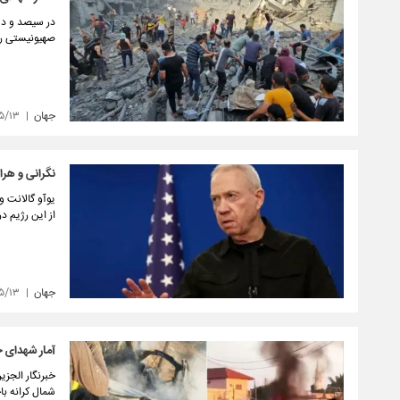
در سیصد و دو
صهیونیستی را 
جهان
۵/۱۳
نگرانی و هرا
یوآو گالانت 
از این رژیم در
جهان
۵/۱۳
آمار شهدای ح
خبرنگار الجزی
شمال کرانه با