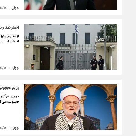
جهان
۰۵/۱۲
اخبار ضد و ن
از دقایقی قب
انتشار است
جهان
۵/۱۲
رژیم صهیونی
در پی سوگوار
صهیونیستی او 
جهان
۵/۱۲