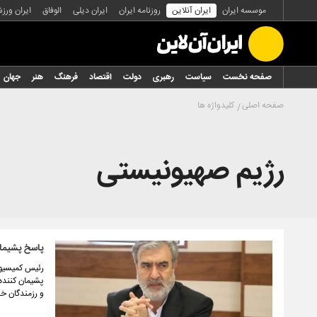
موسسه ایران
ایران آنلاین
روزنامه ایران
ایران دیلی
الوفاق
ایران ورز
صفحه نخست
سیاست
رهبری
دولت
اقتصاد
فرهنگ
هنر
جهان
صفحه اصلی
کلیدواژه ها
رژیم صهیونیستی
پاسخ پشیمان
رئیس کمیسیون
پشیمان کننده،
و رزمندگان خط