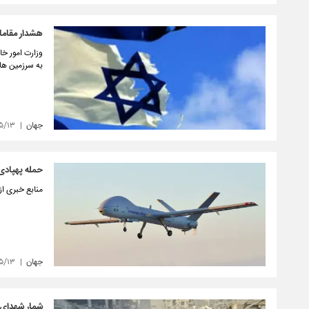
هشدار مقامات
وزارت امور خا
به سرزمین ها
جهان
۵/۱۳
حمله پهپادی
منابع خبری ا
جهان
۵/۱۳
شمار شهدای غزه به ۳۹ هزار 