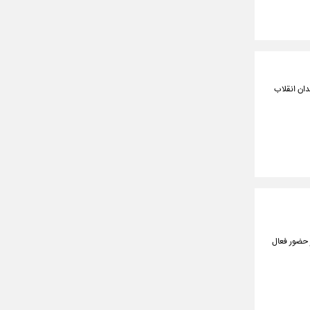
ا و رژیم صهیونیستی علیه ملت ایران، دوشنبه ۲۲ دی ۱۴۰۴، در میدان انقلاب
 حضور فعال