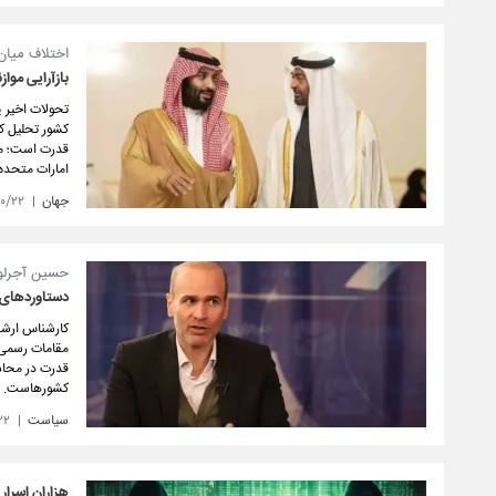
اختلاف میان 
بازآرایی مواز
تحولات اخیر 
قدرت است؛ مرح
امارات متحده
جهان
۱۰/۲۲
حسین آجرلو 
دستاوردهای 
کارشناس ارشد 
مقامات رسمی و
قدرت در محاس
کشورهاست.
سیاست
۲۲
هزاران اسرا