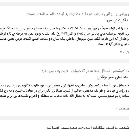
ریاض و ابوظبی بازتاب دو نگاه متفاوت به آینده نظم منطقه‌ای است؛
نه قدرت در یمن
یمن را نمی‌توان صرفاً در چهارچوب یک اختلاف داخلی یا حتی یک بحران معمول در روند جنگ فر
کشور تحلیل کرد. آنچه در هفته‌های پایانی سال ۲۰۲۵ و آغاز ۲۰۲۶ رخ داد، نشانه ورود یمن به مرحله‌
له‌ای که این بار نه فقط میان نیروهای داخلی بلکه میان دو متحد اصلی ائتلاف عربی یعنی عرب
 عربی شکل گرفته است.
۱۴۰۴/
، کارشناس مسائل منطقه در گفت‌وگو با «ایران» تبیین کرد:
منطقه‌ای سفر عراقچی
مسائل غرب آسیا در گفت‌وگو با «ایران» اظهار کرد: حضور وزیر امور خارجه کشورمان در لبنان و دید
 رؤسای نهادها و طوایف مذهبی، حاکی از قدرت غیرقابل انکار ایران در معادلات لبنان و به رخ ک
بات رژیم صهیونیستی است که به دنبال اقدامات مخرب در منطقه و اجرای نقشه‌هایی برای تضع
۱۴۰۴/۱۰/
ر شخصی و امنیتی مقامات ارشد رژیم صهیونیستی افشا شد