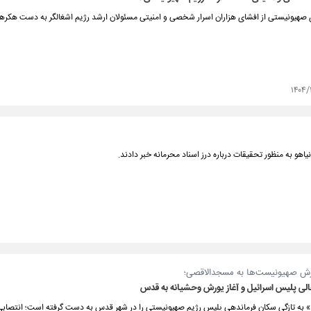
ی صهیونیستی از افشای هزاران اسرار شخصی و امنیتی مسئولان ارشد رژیم اشغالگر به دست هکرها 
۱۴۰۴/
اهو به منظور تحقیقات درباره درز اسناد محرمانه خبر دادند.
ررش صهیونیست‌ها به مسجدالاقصی؛
لی پلیس اسرائیل و آغاز یورش وحشیانه به قدس
د» به تازگی سکان فرماندهی پلیس رژیم صهیونیستی را در شهر قدس به دست گرفته است؛ انتصابی