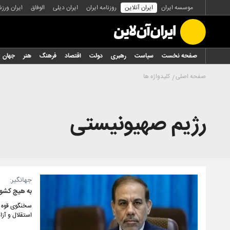
موسسه ایران
ایران آنلاین
روزنامه ایران
ایران دیلی
الوفاق
ایران ورز
صفحه نخست
سیاست
رهبری
دولت
اقتصاد
فرهنگ
هنر
جهان
صفحه اصلی
کلیدواژه ها
رژیم صهیونیستی
جهانگیر:
به هیچ کشوری
سخنگوی قوه قض
استقلال و آزا