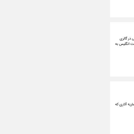
 در گالری
خت انگلیس به
ان» آثاری که