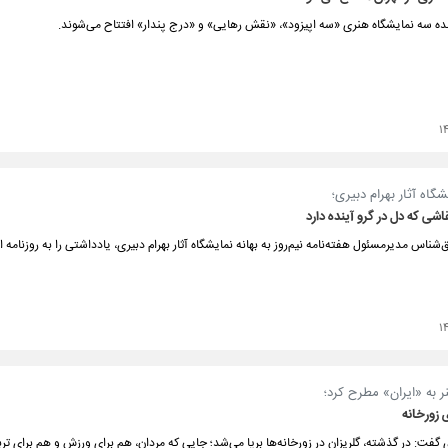
نده سه نمایشگاه هنری «سه اپیزود»، «نقش رهایی» و «درج پندار» افتتاح می‌شوند.
۱
شگاه آثار بهرام دبیری؛
شی که دل در گرو آینده دارد
ناس مدیرمسئول هفته‌نامه نیم‌روز به بهانه نمایشگاه آثار بهرام دبیری، یادداشتی را به روزنامه ایر
۱
 به «ایران» مطرح کرد؛
 زورخانه
فت: در گذشته، گلریزان در زورخانه‌ها برپا می‌شد؛ جایی که مردان، هم برای ورزش و هم برای ت