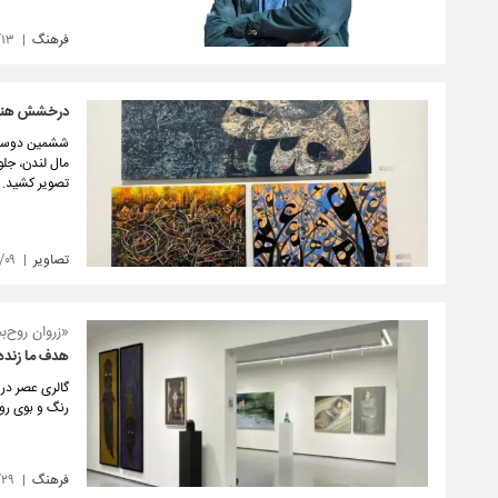
فرهنگ
/۱۳
درخشش هنر م
ششمین دوسالان
مال لندن، جلو
تصویر کشید.
تصاویر
/۰۹
«زروان روح‌ب
هدف ما زنده
گالری عصر در 
رنگ و بوی رو
فرهنگ
/۲۹