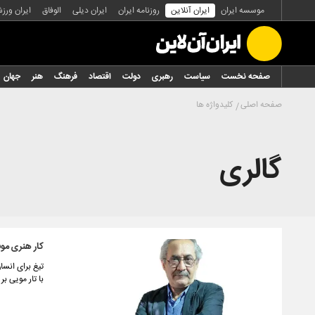
موسسه ایران
ایران آنلاین
روزنامه ایران
ایران دیلی
الوفاق
ایران ورز
صفحه نخست
سیاست
رهبری
دولت
اقتصاد
فرهنگ
هنر
جهان
صفحه اصلی
کلیدواژه ها
گالری
کار هنری موف
تیغ برای انسا
با تار مویی ب