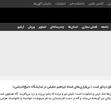
شی
آژانس عکس
دانشکده خبر
انتشارات
سازمان آگهی‌ها
جامعه
فضای مجازی
استان‌ها
چندرسانه‌ای
تصاویر
ورزش
آرشیو
ق دردآور است / بی‌قراری‌های استاد ابراهیم حقیقی در نمایشگاه «تیغ‌اندیشی»
ن‌ها نماد ترس و خشونت است؛ شیئی تیز و برنده که زخم می‌زند و درد می‌آفریند. گاه همچون شم
ر بالای سر آویخته می‌ماند و گاه در دست قدرتمندان، به نام سرنوشت، خواسته یا ناخواسته، هراس‌ا