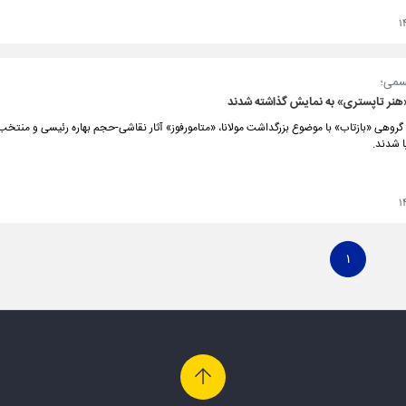
۱
سمی؛
«هنر تاپستری» به نمایش گذاشته شدند
گروهی «بازتاب» با موضوع بزرگداشت مولانا، «متامورفوز» آثار نقاشی-حجم‌ بهاره رئیسی و منتخب
ا شدند.
۱
۱