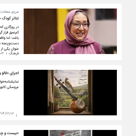
مریم سعادت د
تئاتر کودک ح
در روزگاری که
کم‌عمق قرار گ
باشد؛ اما وا
دست‌وپنجه نرم
عنوان یکی از 
فرهنگ
/۰۳
اجرای «لالو 
نمایشنامه‌خوا
عروسکی کانون
۴۰۴/۱۲/۰۲
«بیست و چهار