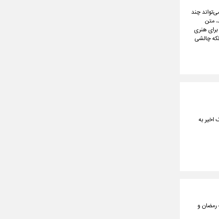
صنوعی به تئاتر از مرحله کنجکاوی گذشته است. بحث دیگر فقط بر سر این نیست که ChatGPT می‌تواند چند
د، متن
برای هنری
بلکه چالشی
اخیر به‌
 رمضان و