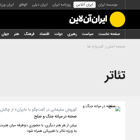
موسسه ایران
ایران آنلاین
روزنامه ایران
ایران دیلی
الوفاق
ایران ورز
صفحه نخست
سیاست
رهبری
دولت
اقتصاد
فرهنگ
هنر
جهان
صفحه اصلی
کلیدواژه ها
تئاتر
کوروش سلیمانی در گفت‌وگو با «ایران» از چالش‌
صحنه در میانه جنگ و صلح
بیش از هر هنر دیگری، با حضوری دوطرفه میان هنرمند
به ویژه تئاتر با تغییراتی همراه شود.