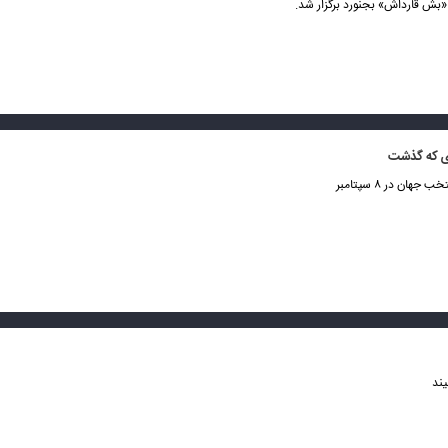
«بش قارداش» بجنورد برگزار شد.
ی که گذشت
هان در ۸ سپتامبر