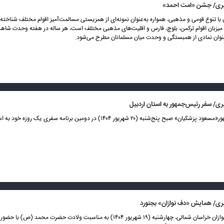
ری/ جشن «امت احمد»
با تنوع قومی و مذهبی‌، همواره به‌عنوان نمونه‌ای از همزیستی مسالمت‌آمیز اقوام مختلف شناخت
 میزبان اقوام ترکمن، بلوچ، فارس و اقلیت‌های مذهبی مختلف است، هر ساله در هفته وحدت شا
عنوان نمادی از همبستگی و وحدت میان مسلمانان مطرح می‌شود.
ی/ سفر رئیس‌جمهور به استان اردبیل
سفررئیس‌جمهور«مسعود پزشکیان» صبح پنج‌شنبه (۲۰ شهریور ۱۴۰۴) در دومین برنامه سفری یک رو
ی/ همایش «دف نوازان» بجنورد
همایش دف نوازان خراسان شمالی، چهارشنبه (۱۹ شهریور ۱۴۰۴) به مناسبت ولادت حضرت محمد 