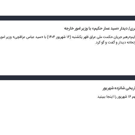
/ دیدار «سید عمار حکیم» با وزیر امور خارجه
«سید عمار حکیم»رهبر جریان حکمت ملی عراق ظهر یکشنبه (۱۶ شهریور ۱۴۰۴) با «سید عباس عرا
خانه دیدار و گفت و گو کرد.
یخی شانزده شهریور
ببینید