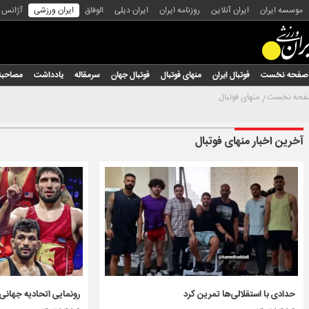
موسسه ایران
ایران آنلاین
روزنامه ایران
ایران دیلی
الوفاق
ایران ورزشی
آژانس
صفحه نخست
فوتبال ایران
منهای فوتبال
فوتبال جهان
سرمقاله
یادداشت
مصاحبه
حه نخست
منهای فوتبال
آخرین اخبار منهای فوتبال
رونمایی اتحادیه جهانی
حدادی با استقلالی‌ها تمرین کرد