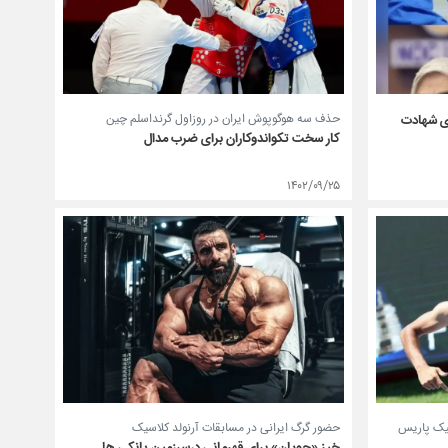
حذف سه هوگوپوش ایران در روزاول گرنداسلم چین
ای شهادت
کار سخت تکواندوکاران برای ضرب مدال
۱۴۰۲/۰۹/۲۵
حضور گرگ ایرانی در مسابقات آرنولد کلاسیک
مپیک پاریس
خیز «چوپان» برای قهرمانی درسرزمین یانکی ها