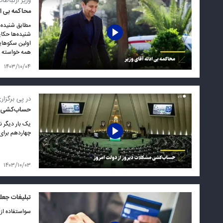
وزیر ارتباطا
محاکمه بی اد
مطابق شنیده‌ه
شنیده‌ها حکای
اولین سکوهای
همه خواسته 
۱۴۰۳/۱۰/۰۴
در پی برگزا
حساب‌کشی مش
یک بار دیگر نو
چهاردهم برای 
۱۴۰۳/۱۰/۰۳
تبلیغات جعلی
سواستفاده از