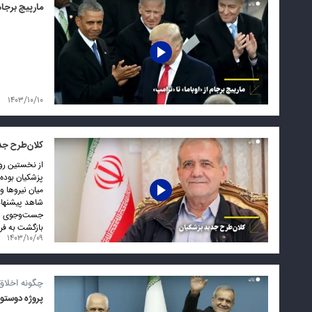
مارپیچ برجام
۱۴۰۳/۱۰/۱۰
کلان‌طرح جد
از نخستین رو
پزشکیان بوده
میان نیروها 
شاهد پیشنهادا
جست‌و‌جوی وف
بازگشت به فره
۱۴۰۳/۱۰/۰۹
چگونه اخلاق
پروژه دوستو