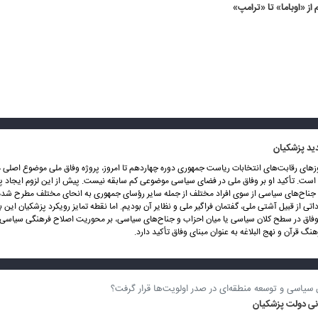
 از «اوباما» تا «ترامپ»
ید پزشکیان
زهای رقابت‌های انتخابات ریاست جمهوری دوره چهاردهم تا امروز، پروژه وفاق ملی موضوع اصلی
 است. تأکید او بر وفاق ملی در فضای سیاسی موضوعی کم سابقه نیست. پیش از این لزوم ایجاد پ
و جناح‌های سیاسی از سوی افراد مختلف از جمله سایر رؤسای جمهوری به انحای مختلف مطرح شده 
تی از قبیل آشتی ملی، گفتمان فراگیر ملی و نظایر آن بودیم. اما نقطه تمایز رویکرد پزشکیان این ب
اق در سطح کلان سیاسی یا میان احزاب و جناح‌های سیاسی، بر محوریت اصلاح فرهنگی سیاسی و
نگ قرآن و نهج البلاغه به عنوان مبنای وفاق تأکید دارد.
 سیاسی و توسعه منطقه‌ای در صدر اولویت‌ها قرار گرفت؟
نی دولت پزشکیان