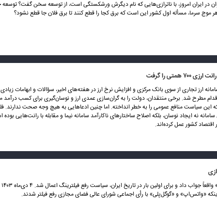
وان در ایران امروز، با ناترازی‌هایی که نام دیگرش ورشکستگی است، از توسعه سخن گفت؟ توسعه 
هر موج سرما، مسأله اول کشور این است که برق کجا را قطع کنند تا برق فلان جا قطع نشود؟
۷۰۰ همتی را گرفت
 سامانه ارز تجاری از سوی بانک مرکزی و افزایش نرخ ارز در هفته‌های اخیر، سؤالات و ابهامات زیادی 
قدام مطرح شد. برخی منتقدان، دولت را به گران‌سازی عمدی ارز و نوسان‌گیری برای کسب درآمد م
که این سیاست منافع عمومی را به خطر انداخته. اما چنین ادعاهایی به هیچ وجه صحت ندارند. ف
ن سامانه نه ایجاد نوسان، بلکه اصلاح ساختارهای ناکارآمد سامانه نیما و مقابله با رانت‌هایی بوده 
 اقتصاد کشور عمل کرده‌اند.
زی
راهبرد
ینکه «واتس‌اپ» و «گوگل‌پلی» با رأی اجماعی شورای عالی فضای مجازی رفع فیلتر شدند.