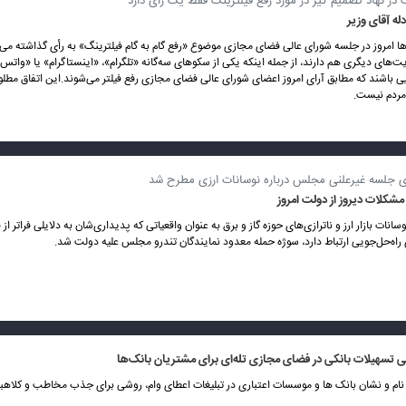
ت در نهاد تصمیم گیر در مورد رفع فیلترینگ فقط یک رأی دارد
له آقای وزیر
ا امروز در جلسه شورای عالی فضای مجازی موضوع «رفع گام به گام فیلترینگ» به رأی گذاشته می‌
ت‌های دیگری هم دارند، از جمله اینکه یکی از سکو‌های سه‌گانه «تلگرام»، «اینستاگرام» یا «واتس
ی باشند که مطابق آرای امروز اعضای شورای عالی فضای مجازی رفع فیلتر می‌شوند.این اتفاق مطل
مردم نیست.
ری جلسه غیرعلنی مجلس درباره نوسانات ارزی مطرح شد
کلات دیروز از دولت امروز
سانات بازار ارز و ناترازی‌های حوزه گاز و برق به عنوان واقعیاتی که پدیداری‌شان به دلایلی فراتر 
راه‌حل‌جویی ارتباط دارد، سوژه حمله معدود نمایندگان تندرو مجلس علیه دولت شد.
 تسهیلات بانکی در فضای مجازی تله‌ای برای مشتریان بانک‌ها
 نام و نشان بانک ها و موسسات اعتباری در تبلیغات اعطای وام، روشی برای جذب مخاطب و کلاهب