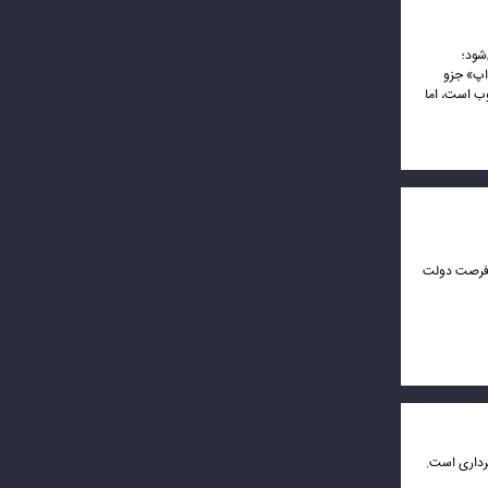
شود؛
‌اپ» جزو
وب است، اما
از فرصت دولت
رداری است.