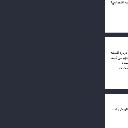
چه اقتصادی!
درباره فلسفه
تهم می کنند
لسفه
است که
 «وفاق» واقعاً جواب داد و برای اولین بار در تاریخ ایران، سیاست رفع فیلترینگ اعمال شد. ۴ دی‌ماه ۱۴۰۳ تاریخی شد،