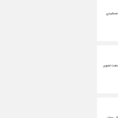
از پژمان جمشیدی
 صنعت تصویر
للی جوایز