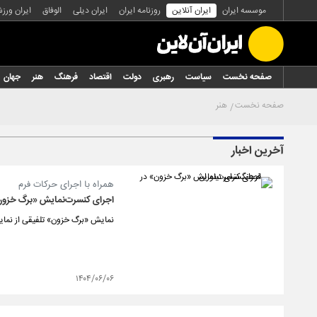
موسسه ایران
ایران آنلاین
روزنامه ایران
ایران دیلی
الوفاق
ایران ورز
صفحه نخست
سیاست
رهبری
دولت
اقتصاد
فرهنگ
هنر
جهان
صفحه نخست
هنر
آخرین اخبار
همراه با اجرای حرکات فرم
اجرای کنسرت‌نمایش «برگ خزون»
نمایش «برگ خزون» تلفیقی از نمای
۱۴۰۴/۰۶/۰۶