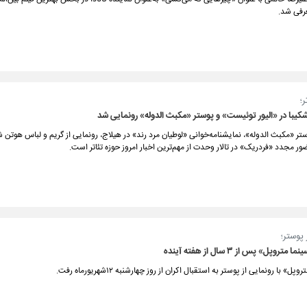
ر؛
یبا در «الیور توئیست» و پوستر «مکبث الدوله» رونمایی شد
ستر «مکبث الدوله»، نمایشنامه‌خوانی «لوطیان مرد رند» در هیلاج، رونمایی از گریم و لباس هوتن 
ر مجدد «فردریک» در تالار وحدت از مهم‌ترین اخبار امروز حوزه تئاتر است.
 پوستر؛
تروپل» پس از ۳ سال از هفته آینده
پل» با رونمایی از پوستر به استقبال اکران از روز چهارشنبه ۱۲شهریورماه رفت.