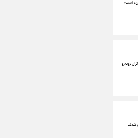
ین» است؛
اگران روبه‌رو
 شدند.