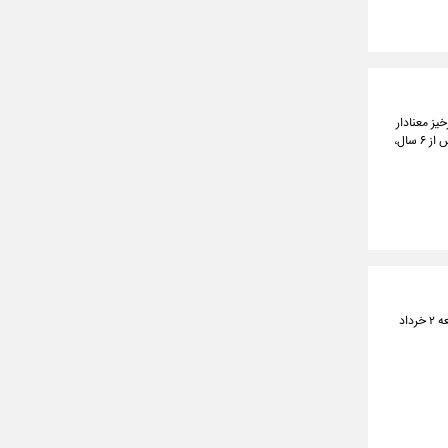
یز معنادار
برای رسیدن به صحنه می‌دهد، دورخیزی که همزمانی اش با حضور مجدد و متفاوت‌تر او جلوی دوربین سینما پس از ۶ سال،
سریال «اجل معلق» به‌کارگردانی عادل تبریزی، نویسندگی حمزه صالحی و تهیه‌کنندگی سیّدابراهیم عامریان از جمعه ۲ خرداد