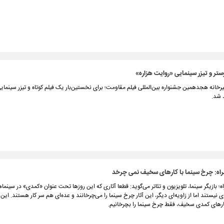
وستر و تیزر سینمایی «روایت هزاره»
خانه هجدهمین جشنواره بین‌المللی فیلم مقاومت؛ برای نخستین‌بار یک فیلم کوتاه و تیزر سینمای
 شد.
راه: چرخ سینما با کارهای سخیف نمی چرخد
ه؛ بازیگر سینما، تلویزیون و تئاتر می‌گوید: قطعا آثاری که این روزها تحت عنوان «کمدی» در سینماه
 نیستند اما از زاویه‌ای دیگر، این آثار چرخ سینما را می‌چرخانند و عده‌ای هم سر کار هستند. ای
ارهای کمدی سخیف، فقط چرخ سینما را بچرخانیم.