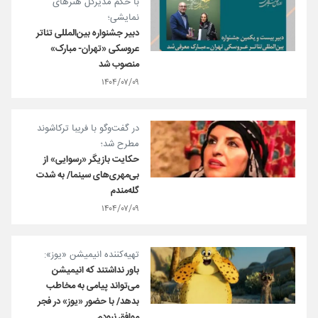
با حکم مدیرکل هنرهای
نمایشی؛
دبیر جشنواره بین‌المللی تئاتر
عروسکی «تهران- مبارک»
منصوب شد
۱۴۰۴/۰۷/۰۹
در گفت‌وگو با فریبا ترکاشوند
مطرح شد؛
حکایت بازیگر «رسوایی» از
بی‌مهری‌های سینما/ به شدت
گله‌مندم
۱۴۰۴/۰۷/۰۹
تهیه‌کننده انیمیشن «یوز»:
باور نداشتند که انیمیشن
می‌تواند پیامی به مخاطب
بدهد/ با حضور «یوز» در فجر
موافق نبودم