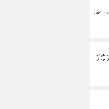
ی برند شهری،
نه‌ای آنها
 و مصوبه ستاد اجرایی موسیقی کشور، در قالب موضوع ماده ۷ سند ملی موسیقی