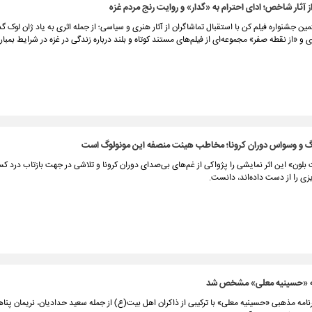
ز آثار شاخص؛ ادای احترام به «گدار» و روایت رنج مردم غزه
ن جشنواره فیلم کن با استقبال تماشاگران از آثار هنری و سیاسی؛ از جمله اثری به یاد ژان لوک گدا
و «از نقطه صفر» مجموعه‌ای از فیلم‌های مستند کوتاه و بلند درباره زندگی در غزه در شرایط بمبارا
وگ و وسواس دوران کرونا؛ مخاطب هیئت منصفه این مونولوگ است
 بلون» این اثر نمایشی را پژواکی از غم‌های بی‌صدای دوران کرونا و تلاشی در جهت بازتاب درد کس
زی را از دست داده‌اند، دانست.
مه «حسینیه معلی» مشخص شد
امه مذهبی «حسینیه معلی» با ترکیبی از ذاکران اهل بیت(ع) از جمله سعید حدادیان، نریمان پن