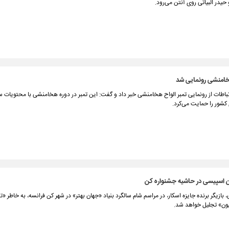
در البیاتی روی آنتن می‌رود.
هخامنشی رونمایی شد
باطات از رونمایی تمبر الواح هخامنشی خبر داد و گفت: این تمبر در دوره هخامنشی با محتویات سا
کشور را حمایت می‌کرد.
ین اسپیسی در حاشیه جشنواره کن
ازیگر برنده جایزه اسکار، در مراسم شام سالگرد بنیاد «جهان بهتر» در شهر کن فرانسه، به‌ خاطر «تأث
یون» تجلیل خواهد شد.