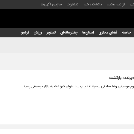
شی
آژانس عکس
دانشکده خبر
انتشارات
سازمان آگهی‌ها
جامعه
فضای مجازی
استان‌ها
چندرسانه‌ای
تصاویر
ورزش
آرشیو
برنده» بازگشت
م موسیقی رضا صادقی _ خواننده پاپ _ با عنوان «برنده» به بازار موسیقی رسید.