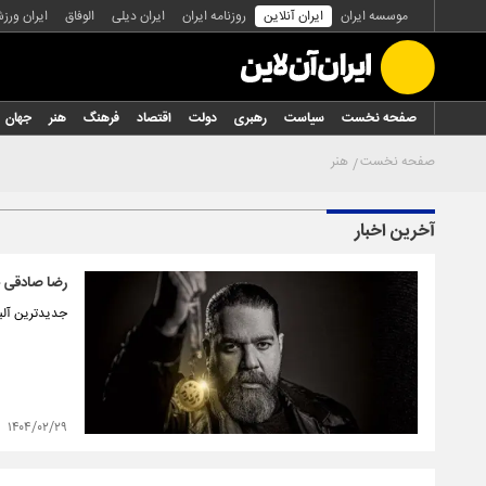
موسسه ایران
ایران آنلاین
روزنامه ایران
ایران دیلی
الوفاق
ایران ورز
صفحه نخست
سیاست
رهبری
دولت
اقتصاد
فرهنگ
هنر
جهان
صفحه نخست
هنر
آخرین اخبار
رضا صادقی «
جدیدترین آلبو
۱۴۰۴/۰۲/۲۹