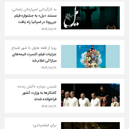
به کارگردانی امیراردلان زنجانی؛
مستند «یل» به جشنواره فیلم
جی‌رونا در اسپانیا راه یافت
۱۴۰۴/۰۷/۱۹
رویا از قلعه هاول تا شهر اشباح
جزئیات فیلم-کنسرت انیمه‌های
میازاکی اعلام شد
۱۴۰۴/۰۷/۱۹
شنیدن دوباره «آتش زنده»
کامکارها به وزارت کشور
فراخوانده شدند
۱۴۰۴/۰۷/۱۹
برای فیلمبرداری؛