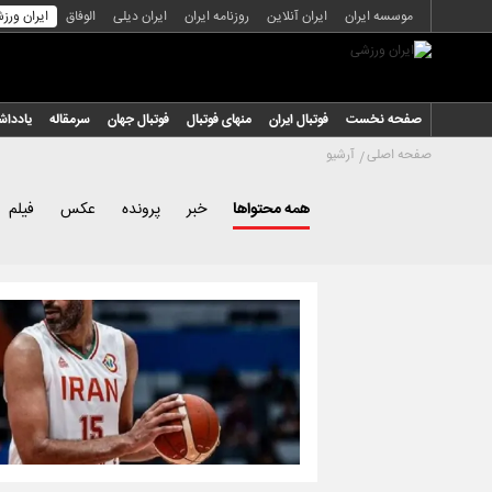
موسسه ایران
ایران آنلاین
روزنامه ایران
ایران دیلی
الوفاق
ایران ورز
صفحه نخست
فوتبال ایران
منهای فوتبال
فوتبال جهان
سرمقاله
یاددا
صفحه اصلی
آرشیو
همه محتواها
خبر
پرونده
عکس
فیلم