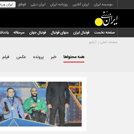
موسسه ایران
ایران آنلاین
روزنامه ایران
ایران دیلی
الوفاق
ایران ورز
صفحه نخست
فوتبال ایران
منهای فوتبال
فوتبال جهان
سرمقاله
یاددا
صفحه اصلی
آرشیو
همه محتواها
خبر
پرونده
عکس
فیلم