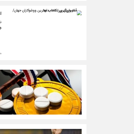
آ
نا
وو
۰۹/۲۸