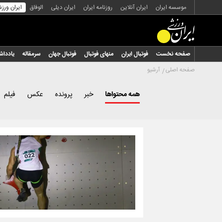
موسسه ایران
ایران آنلاین
روزنامه ایران
ایران دیلی
الوفاق
ایران ورز
صفحه نخست
فوتبال ایران
منهای فوتبال
فوتبال جهان
سرمقاله
یاددا
صفحه اصلی
آرشیو
همه محتواها
خبر
پرونده
عکس
فیلم