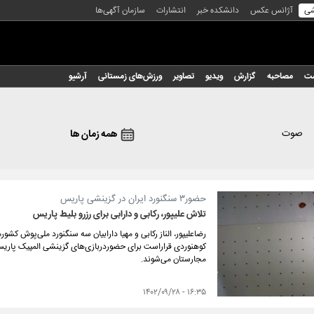
شی
آژانس عکس
دانشکده خبر
انتشارات
سازمان آگهی‌ها
شت
مصاحبه
گزارش
ویدیو
تصاویر
ورزش‌های زمستانی
آرشیو
صوت
همه زمان ها
حضور۳ سنگنورد ایران در گزینشی پاریس
تلاش علیپور، رکابی و دارابی برای رزرو بلیط پاریس
رضاعلیپور، الناز رکابی و مهیا دارابیان سه سنگنورد ملی‌پوش ک
کوهنوردی قراراست برای حضوردربازی‌های گزینشی المپیک پار
مجارستان می‌شوند.
۱۶:۳۵ - ۱۴۰۲/۰۹/۲۸