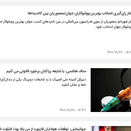
غاز رای‌گیری انتخاب بهترین ووشوکاران جهان/منصوریان بین کاندیداها
م شهربانو منصوریان از سوی فدراسیون بین‌المللی در بین نامزدهای کسب عنوان بهترین ووشوکار جها
شوکار جهان انتخاب شود.
۱۵:۲۰ - ۱۴۰۲/
مناف هاشمی: با شایعه پراکنان برخورد قانونی می کنیم
دبیرکل کمیته ملی المپیک با رد شایعات دوپینگ یکی از مدال‌آوران
خط و نشان کشید.
۱۴:۴۷ - ۱۴۰۲/۰۹/۲۸
جهانبخش: توقعات هواداران فاینورد از من بالا بود/ اشلوت ا