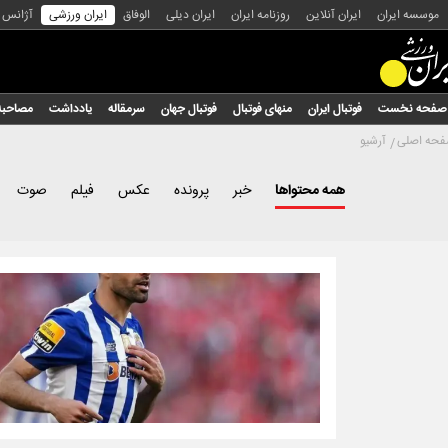
موسسه ایران
ایران آنلاین
روزنامه ایران
ایران دیلی
الوفاق
ایران ورزشی
آژانس
صفحه نخست
فوتبال ایران
منهای فوتبال
فوتبال جهان
سرمقاله
یادداشت
مصاحبه
حه اصلی
آرشیو
همه محتواها
خبر
پرونده
عکس
فیلم
صوت