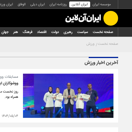
موسسه ایران
ایران آنلاین
روزنامه ایران
ایران دیلی
الوفاق
ایران ورز
صفحه نخست
سیاست
رهبری
دولت
اقتصاد
فرهنگ
هنر
جهان
صفحه نخست
ورزش
آخرین اخبار ورزش
مسابقات ووش
ووشوکاران ا
روز نخست مساب
همراه بود.
۱۴۰۴/۰۵/۰۴