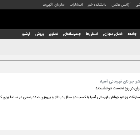
شی
آژانس عکس
دانشکده خبر
انتشارات
سازمان آگهی‌ها
جامعه
فضای مجازی
استان‌ها
چندرسانه‌ای
تصاویر
ورزش
آرشیو
و جوانان قهرمانی آسیا؛
یران در روز نخست درخشیدند
قات ووشو جوانان قهرمانی آسیا با کسب دو مدال در تالو و پیروزی صددرصدی در ساندا برای کار