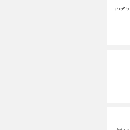
 اکنون در
باید سقوط