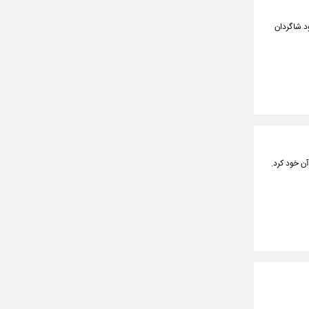
 آذر قزوین در هفته بیست و چهارم لیگ برتر با نتیجه ۳ بر ۲ به سود شاگردان