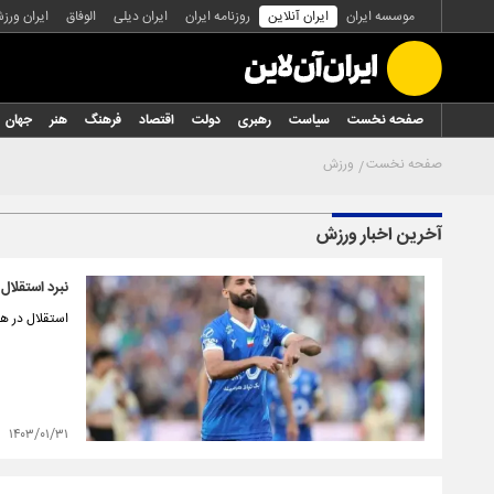
موسسه ایران
ایران آنلاین
روزنامه ایران
ایران دیلی
الوفاق
ایران ورز
صفحه نخست
سیاست
رهبری
دولت
اقتصاد
فرهنگ
هنر
جهان
صفحه نخست
ورزش
آخرین اخبار ورزش
نبرد استقلا
استقلال در هفته بیست 
۱۴۰۳/۰۱/۳۱