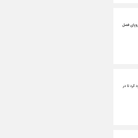
ن اروپای فصل
شی المپیک صعود کرد تا در