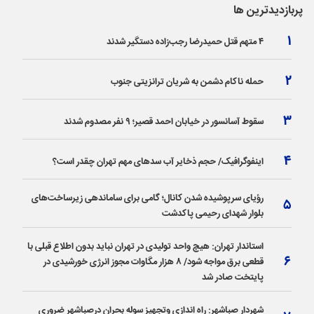
پربازدیدترین ها
۴ متهم قتل حمیدرضا رجب‌زاده دستگیر شدند
حمله ناکام دشمن به شریان ترانزیتی جنوب
سقوط آسانسور در خیابان احمد قصیر؛ ۹ نفر مصدوم شدند
اینفوگرافیک/ حجم ذخایر آب سدهای مهم تهران چقدر است؟
رؤیای سرپوشیده شدن کانال؛ گامی برای ساماندهی زیرساخت‌های
بلوار شهدای رحیمی پاکدشت
استاندار تهران: هیچ واحد تولیدی در تهران نباید بدون اطلاع قبلی با
قطعی برق مواجه شود/ ۸ هزار مگاوات مجوز انرژی خورشیدی در
پایتخت صادر شد
شهردار صباشهر: راه اندازی و‌تجهیز سوله بحران درصباشهر ضروری