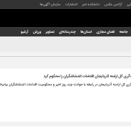
شی
آژانس عکس
دانشکده خبر
انتشارات
سازمان آگهی‌ها
جامعه
فضای مجازی
استان‌ها
چندرسانه‌ای
تصاویر
ورزش
آرشیو
گری کل ارامنه آذربایجان اقدامات اغتشاشگران را محکوم کرد
ری کل ارامنه آذربایجان در رابطه با حوادث چند روز اخیر و محکومیت اقدامات اغتشاشگران بیانیه‌ا