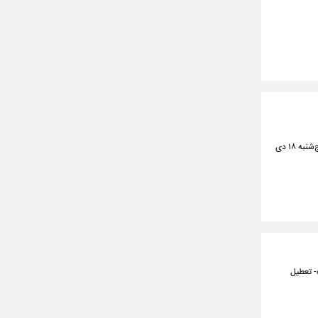
سردار کیومرث حسینی‌نژاد که جانشین فرماندهی انتظامی شهرستان مبارکه را بر عهده داشت در حمله شامگاه پنج‌شنبه ۱۸ دی
گفت: مدارس و دانشگاه های استان فردا دوشنبه -۲۲ دی‌ماه- تعطیل