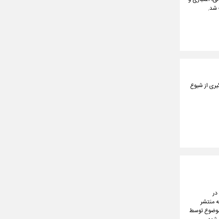
ان، روز شنبه (۱۵ آذر) با هدف پیشگیری از شیوع
در
ه منتشر
 موضوع توسط