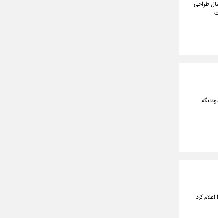
طرح با برآورد ۶.۳ همت برای سه سال طراحی
ت.
ودانگه
علام کرد.