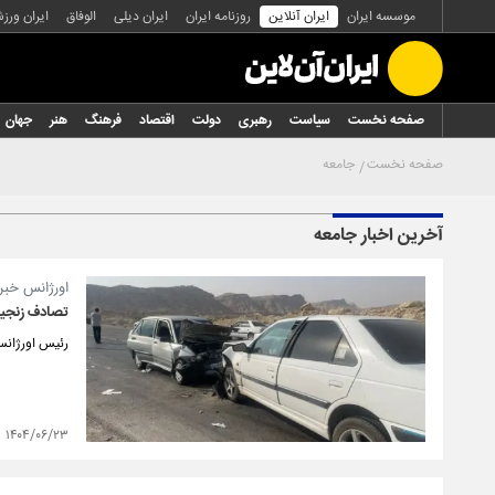
موسسه ایران
ایران آنلاین
روزنامه ایران
ایران دیلی
الوفاق
ایران ورز
صفحه نخست
سیاست
رهبری
دولت
اقتصاد
فرهنگ
هنر
جهان
صفحه نخست
جامعه
آخرین اخبار جامعه
اورژانس خبر 
تصادف زنجیره‌ای د
رئیس اورژانس اس
۱۴۰۴/۰۶/۲۳