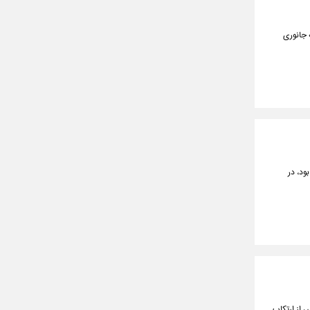
 جانوری
ود، در
 از ارتکاب