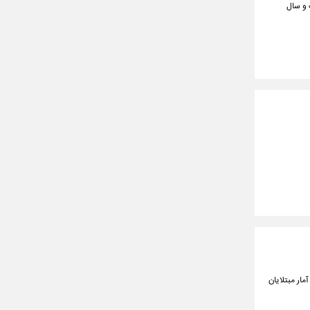
دوره بلندمدت و سال
ار مبتلایان