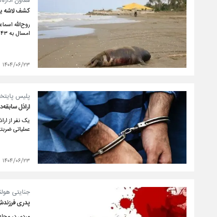
معاون اداره‌
کشف لاشه یک فو
روح‌الله اسم
امسال به ۴۳ قلاده در سواحل استان رسیده است.
۱۴۰۴/۰۶/۲۳
پلیس پایتخ
اراذل سابقه‌د
یک نفر از ارا
عملیاتی ضربت
۱۴۰۴/۰۶/۲۳
جنایتی هولن
پدری فرزندش
مردی در محله