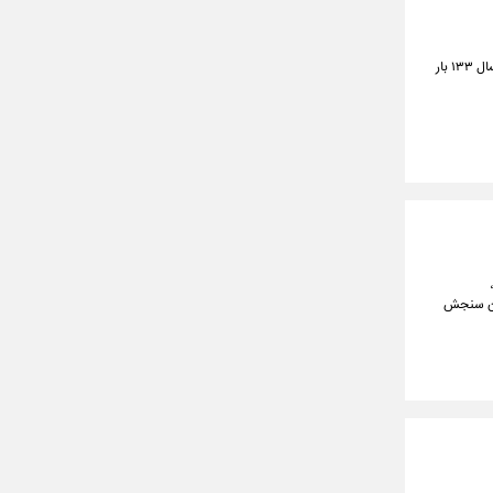
موسسه ژئوفیزیک دانشگاه تهران در گزارشی اعلام کرد که کشور در هفته سوم شهریورماه (۱۵ تا ۲۱ شهریورماه) امسال ۱۳۳ بار
مان سنجش