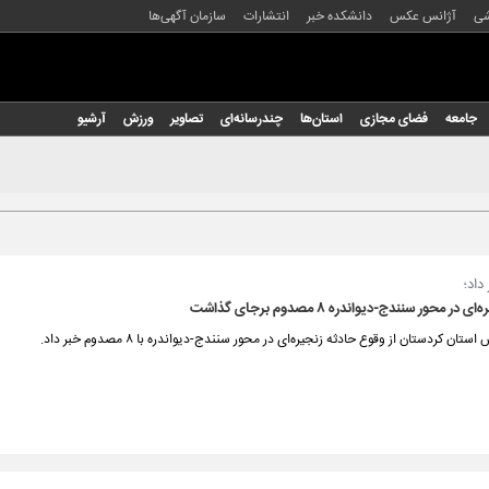
شی
آژانس عکس
دانشکده خبر
انتشارات
سازمان آگهی‌ها
جامعه
فضای مجازی
استان‌ها
چندرسانه‌ای
تصاویر
ورزش
آرشیو
داد؛
ر محور سنندج-دیواندره ۸ مصدوم برجای گذاشت
تان کردستان از وقوع حادثه زنجیره‌ای در محور سنندج-دیواندره با ۸ مصدوم خبر داد.