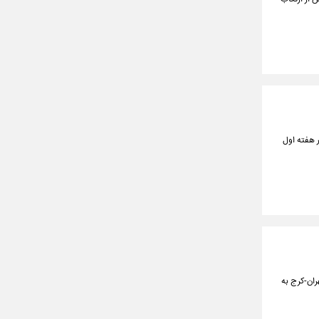
 هفته اول
ه از آزادراه تهران-کرج به