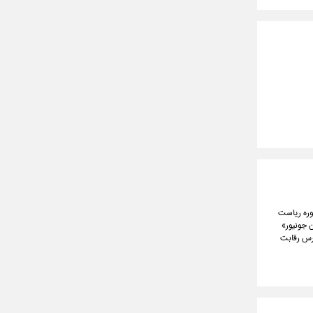
وره ریاست
 جونیور»
ورس رقابت