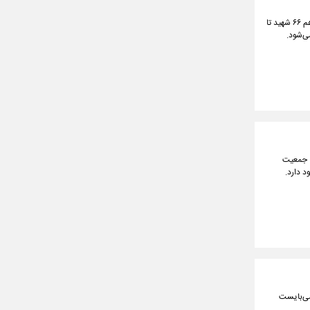
فرمانده کمیته جست و جوی مفقودین گفت: در محور غرب طی دوره اخیر ۳ شهید کشف شد و در محور جنوب هم ۶۶ شهید تا
، جمعیت
 دارد.
می‌بایست