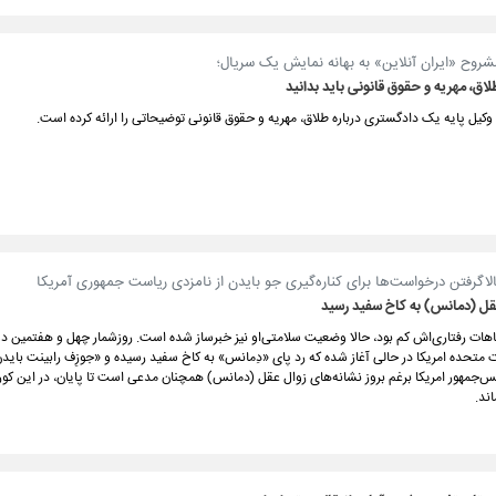
روح «ایران آنلاین» به بهانه نمایش یک سریال؛
لاق، مهریه و حقوق قانونی باید بدانید
 وکیل پایه یک دادگستری درباره طلاق، مهریه و حقوق قانونی توضیحاتی را ارائه کرده است.
لاگرفتن درخواست‌ها برای کناره‌گیری جو بایدن از نامزدی ریاست جمهوری آمریکا
عقل (دمانس) به کاخ سفید رسید
باهات رفتاری‌اش کم بود، حالا وضعیت سلامتی‌او نیز خبرساز شده است. روزشمار چهل و هفتمین د
 متحده امریکا در حالی آغاز شده که رد پای «دِمانس» به کاخ سفید رسیده و «جوزِف رابینت بایدن
س‌جمهور امریکا برغم بروز نشانه‌های زوال عقل (دمانس) همچنان مدعی است تا پایان، در این ک
ند.