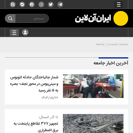
صفحه نخست
جامعه
آخرین اخبار جامعه
شمار جانباختگان حادثه اتوبوس
و مینی‌بوس در محور نجف- بصره
به ۵ نفر رسید
۱۴۰۴/۰۵/۲۲
تا آذر امسال؛
تجهیز ۳۷۷ تقاطع پایتخت به
برق اضطراری