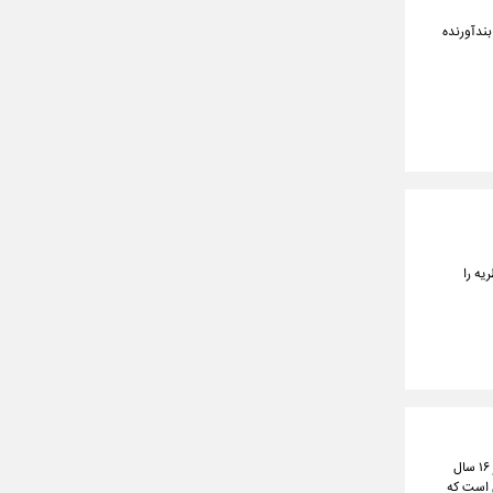
بندآورنده
یه را
بیمارستان فوق تخصصی اکباتان همدان به عنوان بزرگترین مرکز درمانی کودکان با ۲۷۲ تخت در غرب کشور بعد از ۱۶ سال
ی است که