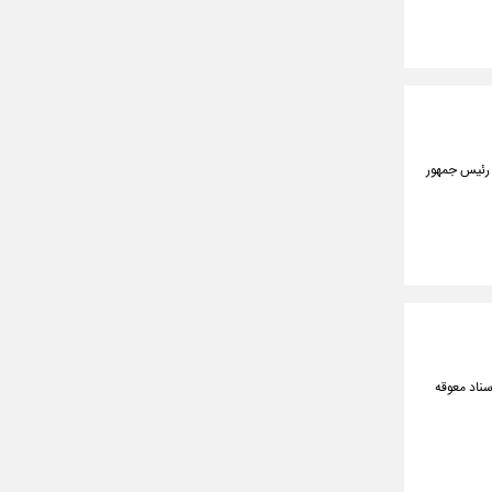
 رئیس جمهور
ه جاری، مهلت ۲ هفته‌ای برای تحویل اسناد معوقه