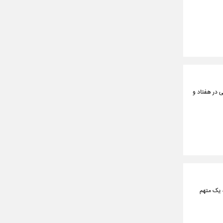
 در هفتاد و
ع حشیش از معده یک متهم