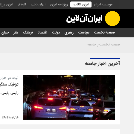
موسسه ایران
ایران آنلاین
روزنامه ایران
ایران دیلی
الوفاق
ایران ورز
صفحه نخست
سیاست
رهبری
دولت
اقتصاد
فرهنگ
هنر
جهان
صفحه نخست
جامعه
آخرین اخبار جامعه
تردد در هرا
ترافیک سنگی
رئیس پلیس را
۱۴۰۴/۰۳/۱۶