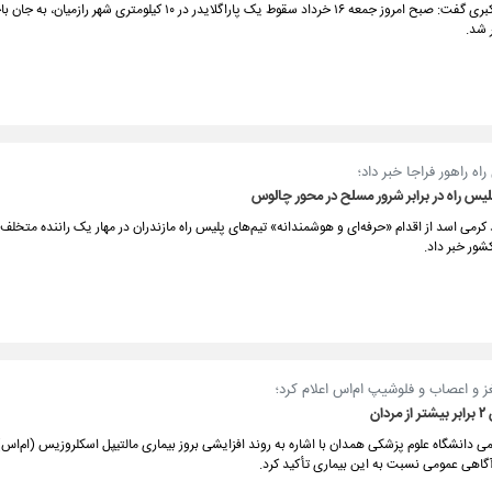
دکتر یوسف اکبری گفت: صبح امروز جمعه ۱۶ خرداد سقوط یک پاراگلایدر در ۱۰ کیلومتری ش
 شد.
ه راهور فراجا خبر داد؛
لیس راه در برابر شرور مسلح در محور چالوس
می اسد از اقدام «حرفه‌ای و هوشمندانه» تیم‌های پلیس راه مازندران در مهار یک راننده متخلف 
شور خبر داد.
 اعصاب و فلوشیپ ام‌اس اعلام کرد؛
دان
 دانشگاه علوم پزشکی همدان با اشاره به روند افزایشی بروز بیماری مالتیپل اسکلروزیس (ام‌اس) 
آگاهی عمومی نسبت به این بیماری تأکید کرد.