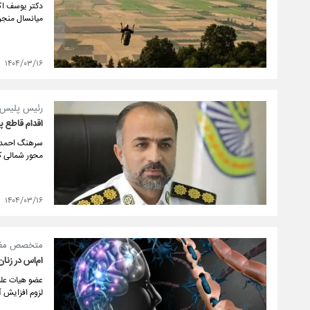
میانسال منجر
۱۴۰۴/۰۳/۱۶
رئیس پلیس را
اقدام قاطع پ
سرهنگ احمد کر
محور شمالی ک
۱۴۰۴/۰۳/۱۶
متخصص مغز و
ام‌اس در زنان ۲ برابر بیشتر از مر
عضو هیات علمی
لزوم افزایش 