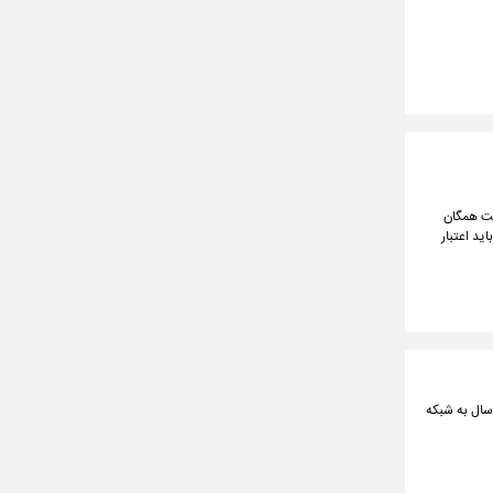
د) آب پاکی را روی دست همگان
د اعتبار
ازمان امدادونجات جمعیت هلال احمر از پیوستن یک فروند بالگرد میل ۱۷ زمین گیر هلال احمر بعد از ۵ سال به شبکه