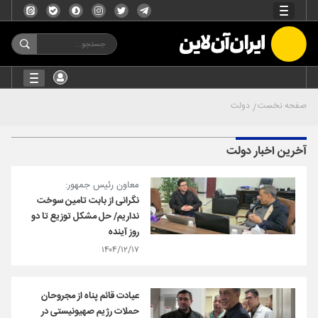
صفحه نخست
دولت
آخرین اخبار دولت
معاون رئیس جمهور:
نگرانی از بابت تامین سوخت
نداریم/ حل مشکل توزیع تا دو
روز آینده
۱۴۰۴/۱۲/۱۷
عیادت قائم پناه از مجروحان
حملات رژیم صهیونیستی در